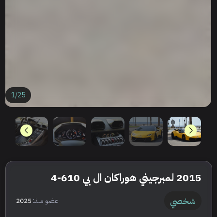
1
/
25
2015 لمبرجيني هوراكان ال بي 610-4
شخصي
عضو منذ:
2025