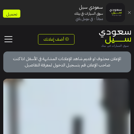
سعودي سيل
سوق السيارات في بيتك
تحميل
مجاناً - في جوجل بلاي
أضف إعلانك
الإعلان محذوف او قديم.شاهد الإعلانات المشابهة في الأسفل اذا كنت
صاحب الإعلان قم بتسجيل الدخول لمعرفة التفاصيل.