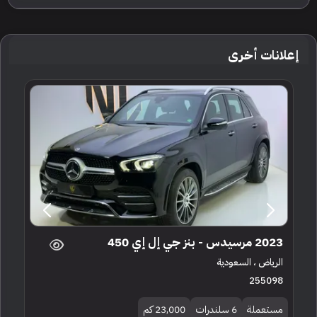
إعلانات أخرى
2023 مرسيدس - بنز جي إل إي 450
الرياض ، السعودية
255098
مستعملة
6 سلندرات
23,000 كم