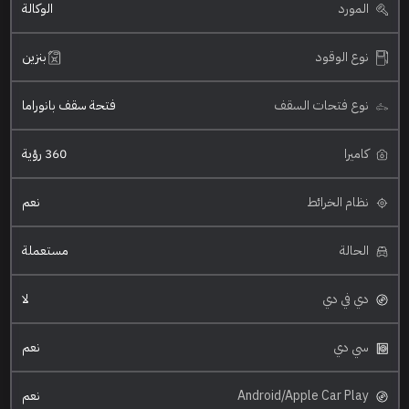
المورد
الوكالة
نوع الوقود
بنزين
نوع فتحات السقف
فتحة سقف بانوراما
كاميرا
360 رؤية
نظام الخرائط
نعم
الحالة
مستعملة
دي في دي
لا
سي دي
نعم
Android/Apple Car Play
نعم