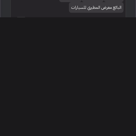
البائع معرض المطيري للسيارات
278,000
2022 مرسيدس - بنز جي إل إي 450
الرياض ، السعودية
256306
مستعملة
6 سلندرات
44,000 كم