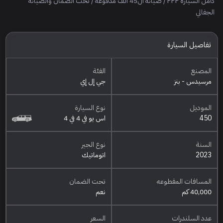
كامل السيارة PPF / صيانة ال45 ألف مدفوعه / تحت الضمان والصيانه
الجفالي
تفاصيل السيارة
المصنع
الفئة
مرسيدس - بنز
جي إل إي
الموديل
نوع السيارة
450
اس يو في 4 في 4
السنة
نوع الجير
2023
اتوماتيك
المسافات المقطوعه
تحت الضمان
40,000 كم
نعم
عدد السلندرات
السعر