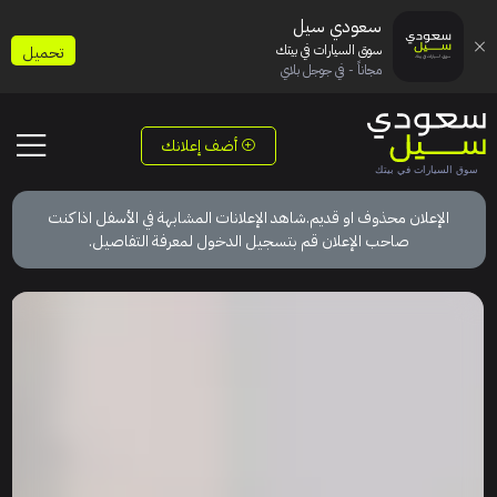
سعودي سيل
سوق السيارات في بيتك
تحميل
مجاناً - في جوجل بلاي
أضف إعلانك
الإعلان محذوف او قديم.شاهد الإعلانات المشابهة في الأسفل اذا كنت
صاحب الإعلان قم بتسجيل الدخول لمعرفة التفاصيل.