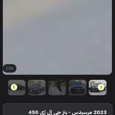
1
/
26
2023 مرسيدس - بنز جي إل إي 450