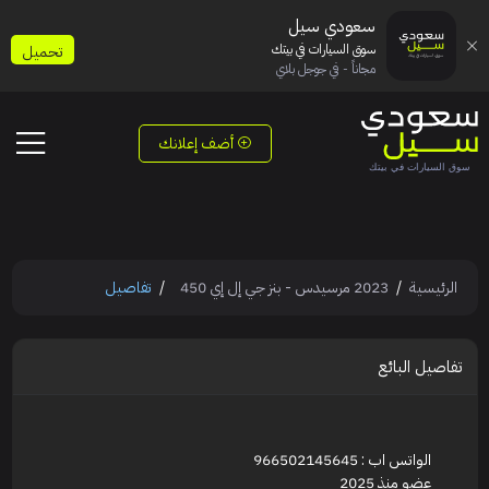
سعودي سيل
سوق السيارات في بيتك
تحميل
مجاناً - في جوجل بلاي
أضف إعلانك
الرئيسية
2023 مرسيدس - بنز جي إل إي 450
تفاصيل
تفاصيل البائع
الواتس اب : 966502145645
عضو منذ 2025