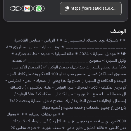
https://cars.saudisale.com/listings/34a3Ra/2024-%D8%AC%D9%8A%D9%84%D9%8A-%D8%B3%D8%AA%D8%A7%D8%B1%D8%A7%D9%8A
الوصف
✴✴ شـــــركــة عبـد الســــلام للســــــــيـــارات ✴✴ الرياض - معارض القادسية
_______________________ ✴ نوع السيارة :- جيلي - ستار راي فئة
GF ✴ موديل السيارة :- 2024 ✴ حالة السيارة :- جديده - بطاقه جمركيه ✴
وكيل السيارة :- سعودي _______________________ ✅ لعملاء
شركة عبد السلام للسيارات بعد انتهاء ضمان الوكيل ✅ ( الضمان الاكبر على
مستوى المملكه ) ضمان لخمس سنوات او 100 الف كم ويشمل كافة الأجزاء
الهامة و المكلفة في السيارة ( اصلاح وكاله ) وهي : ( المحرك - الجير - الدفرنس -
كومبرسر المكيف - ثلاجه المحرك - علبة الفرامل - علبة الدركسيون ) بالاضافه
الى خدمة المساعده ع الطريق وتشمل الأعطال الميكانيكية. نفاذ الوقود /
إستبدال الإطارات / شحن البطارية / ترك المفتاح داخل السيارة وخصم 32%
بترومين ع جميع الخدمات وخدمه ذهبيه وفضيه مجانا
_______________________ ✴✴ مواصفات السيارة ✴✴ 🔹محرك
2000سي سي _ 4 سلندر تيربو _ بنزين 🔹ناقل حركة _ اوتوماتيك 7 سرعات
دبل كلتش 🔹نظام الدفع _ دفع امامي 🔹سقف بنوراما 🔹جنوط مقاس 20