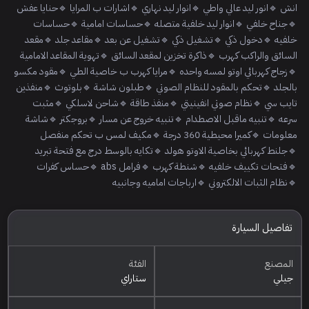
انش 🔹انور ليد عالي واطي 🔹انوار ليد نهاري 🔹اشارات ب المرايا 🔹حنايا عفش
🔹جناح خلفي 🔹انوار ليد خلفية متصله 🔹حساسات امامية 🔹حساسات
خلفيه 🔹دخول ذكي 🔹تشغيل ذكي 🔹تشغيل عن بعد 🔹مقاعد جلد 🔹مقعد
السائق والراكب كهرب 🔹ذاكرة تخزين لمقعد السائق 🔹تهوية المقاعد الامامية
🔹زجاج كهربائي اوتو لمسه واحده 🔹مرايا كهرب ب خاصية الطي 🔹مقود مكسو
بالجلد 🔹تحكم بالمقود للنظام الصوتي 🔹طبلون شاشة 🔹بلوتوث 🔹منفذين
تايب سي 🔹نظام صوتي انفينيتي 🔹منفذ طاقة 🔹شاحن لاسلكي 🔹مثبت
سرعه 🔹تنبيه ماقبل الاصطدام 🔹تنبيه خروج عن مسار 🔹بروجكتر 🔹شاشة
معلومات 🔹كميرا محيطية 360 درجة 🔹مكيف لمس ب تحكم منفصل
🔹جلنط كهربائي بخاصية الاوتو هولد 🔹تكايه بالوسط درج مع فتحة تبريد
🔹فتحات تكييف خلفيه 🔹شنطة كهرب 🔹فرامل abs 🔹حساس كفرات
🔹نظام الثبات الالكتروني 🔹ارباجات اماميه وجانبيه
تفاصيل السيارة
المصنع
الفئة
جيلي
ستاراي