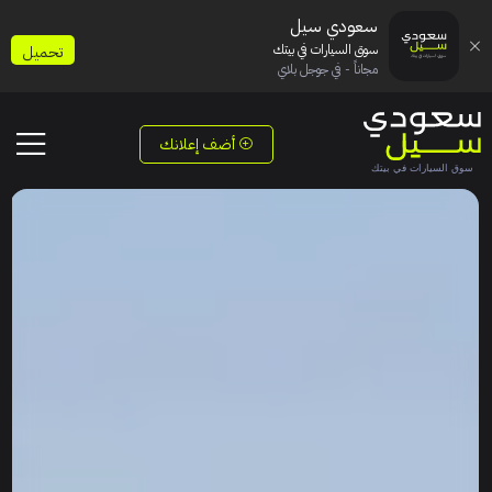
سعودي سيل
سوق السيارات في بيتك
تحميل
مجاناً - في جوجل بلاي
أضف إعلانك