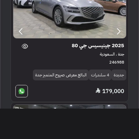
2025 جينيسيس جي 80
جدة ، السعودية
246988
جديدة
4 سلندرات
البائع معرض صروح المتميز جدة
179,000