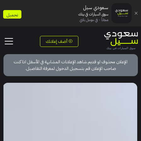
سعودي سيل
سوق السيارات في بيتك
تحميل
مجاناً - في جوجل بلاي
أضف إعلانك
الإعلان محذوف او قديم.شاهد الإعلانات المشابهة في الأسفل اذا كنت
صاحب الإعلان قم بتسجيل الدخول لمعرفة التفاصيل.