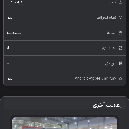
كاميرا
رؤية خلفية
نظام الخرائط
نعم
الحالة
مستعملة
دي في دي
لا
سي دي
نعم
Android/Apple Car Play
نعم
إعلانات أخرى