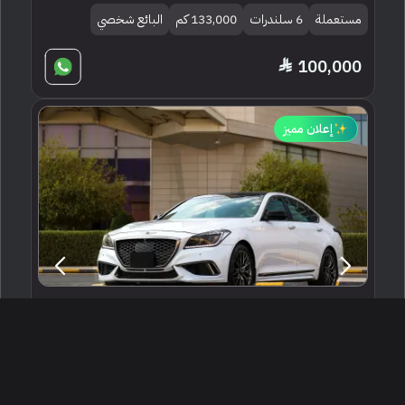
مستعملة
6 سلندرات
133,000 كم
البائع شخصي
100,000
إعلان مميز
2018 جينيسيس جي 80
الرياض ، السعودية
255943
مستعملة
6 سلندرات
140,000 كم
البائع شخصي