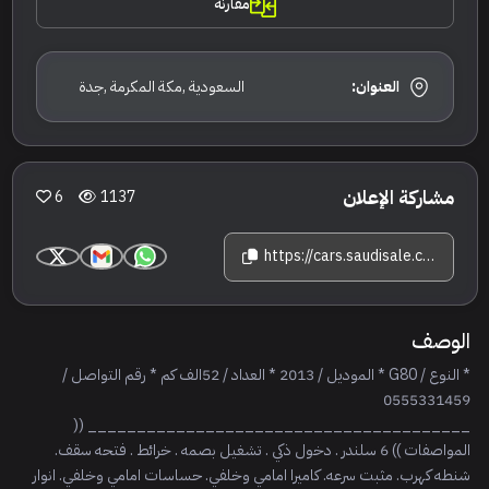
مقارنة
العنوان:
السعودية ,مكة المكرمة ,جدة
مشاركة الإعلان
6
1137
https://cars.saudisale.com/listings/19D6u9/2013-%D8%AC%D9%8A%D9%86%D9%8A%D8%B3%D9%8A%D8%B3-%D8%AC%D9%8A-80
الوصف
* النوع / G80 * الموديل / 2013 * العداد / 52الف كم * ⁠رقم التواصل /
0555331459
_______________________________________ ((
المواصفات )) 6 سلندر . دخول ذكي . تشغيل بصمه . خرائط . فتحه سقف.
شنطه كهرب. مثبت سرعه. كاميرا امامي وخلفي. حساسات امامي وخلفي. انوار