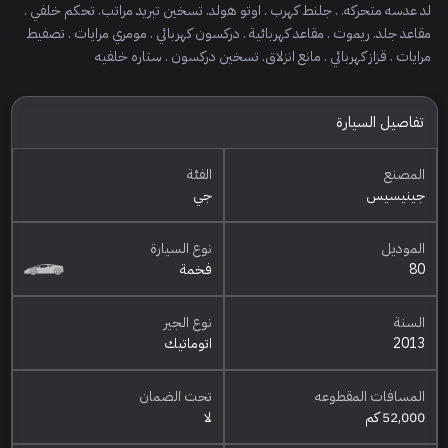
لد عدسه متحركه. . جلنط كهرب . اوتو هولد. تسخين تبريد مراتب. تحكم خلفي .
مقاعد جلد. ريموت . مقاعد كهربائية . دركسون كهربائي . مومري مرايات . تصفيط
مرايات . قزاز كهربائي . مانع انزلاق. تسخين دركسون . ستاره خلفيه
تفاصيل السيارة
المصنع
الفئة
جينيسيس
جي
الموديل
نوع السيارة
80
فخمة
السنة
نوع الجير
2013
اتوماتيك
المسافات المقطوعه
تحت الضمان
52,000 كم
لا