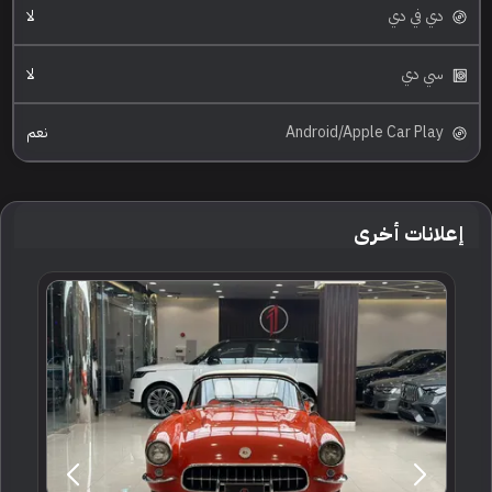
دي في دي
لا
سي دي
لا
Android/Apple Car Play
نعم
إعلانات أخرى