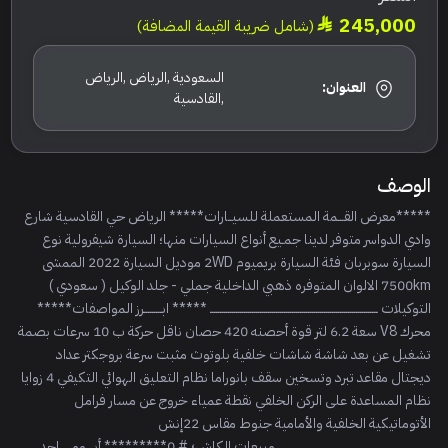
245,000
(شامل ضريبة القيمة المضافة)
السعودية ,الرياض ,الرياض
العنوان:
,القادسية
الوصف
*****معرض القـــمة المستعملة للسيــارات***** الرياض حي القادسية شارع
وادي الدواسر متوفر لدينا جمـيع أنواع السيارات منها؛ السيارة شيفرولية نوع
السيارة سوبربان فئة السيارة بريميوم 2WD موديل السيارة 2022 الممشى
7500km الالوان المتوفره ذهبي الداخلية جملي - جلد الوكيل ( سعودي )
التوكيلات ــــــــــــــــــــــــــــــــــــــــــــــــــــــــــــــــــــــــــــــــــــ ***** ابـــــــــرز المواصفات*****
محرك V8 سعة 6.2 لتر قوة أحصنه 420 حصان ناقل حركة ب 10 سرعات بصمة
تشغيل عن بعد شاشة شاشات خلفية بلوتوث مثبت سرعة بروجكتر عداد
ديجتال مقاعد تبرد وتسخين سقف بانوراما نظام التعليق الهوائي التكيفي 4 زوايا
نظام المساعدة على الركن الخلفي نقطة عمياء خروج عن مسار فرامل
الأتوماتيكية الخلفية والأمامية جنوط مقاس 22إنش
_________________ مبيعات الكاش؛ #.0********* أبــــومــــــاجد