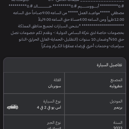
#.0********* أبــــــووســــــــيم #.0********* خـــــــــــــــــــالد #.0*********
مصطفي *****مواعيــد العمل***** من الساعه 9:00صباحاً حتى الساعه
12.00ظهراً ومن الساعه 4:00مساءً حتي الساعه 9.00ليلاً
********************* *نشحن السيارات لجميع مناطق المملكة
بخصومات خاصة لدي شركة البسامي الدولية :- ونقدم لكم خصومات تصل
حتي 50%وضمان 10 سنوات (التظليل-الحماية-العازل الحراري-النانو
سيراميك-وخدمات أخري لإرضاء عملاؤنا الكـــرام وشكراً
تفاصيل السيارة
المصنع
الفئة
شفروليه
سوبربان
الموديل
نوع السيارة
بريمير
اس يو في 2 في 4
السنة
نوع الجير
2022
اتوماتيك