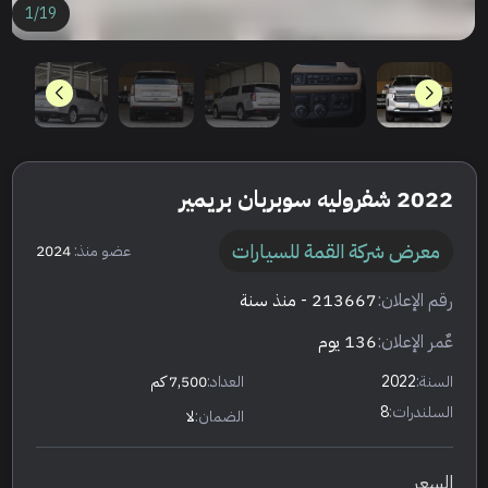
1
/
19
2022 شفروليه سوبربان بريمير
معرض شركة القمة للسيارات
عضو منذ:
2024
رقم الإعلان:
213667
- منذ سنة
عٌمر الإعلان:
136 يوم
السنة:
2022
العداد:
7,500 كم
السلندرات:
8
الضمان:
لا
السعر