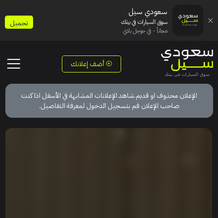
سعودي سيل
سوق السيارات في بيتك
تحميل
مجاناً - في جوجل بلاي
أضف إعلانك
الإعلان محذوف او قديم.شاهد الإعلانات المشابهة في الأسفل اذا كنت
صاحب الإعلان قم بتسجيل الدخول لمعرفة التفاصيل.