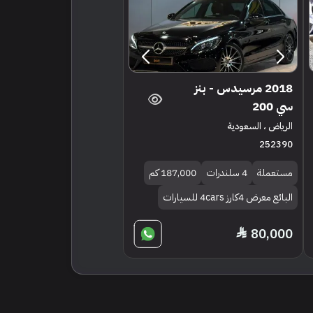
2018 مرسيدس - بنز
سي 200
الرياض ، السعودية
252390
مستعملة
4 سلندرات
187,000 كم
البائع معرض 4كارز 4cars للسيارات
80,000