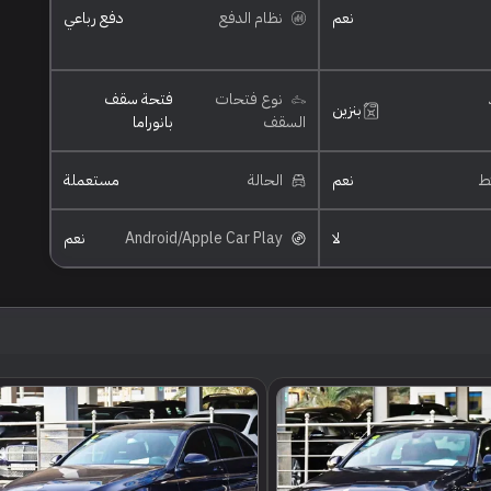
نعم
نظام الدفع
دفع رباعي
نوع فتحات
فتحة سقف
بنزين
السقف
بانوراما
ئط
نعم
الحالة
مستعملة
لا
Android/Apple Car Play
نعم