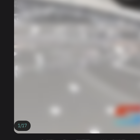
1
/
17