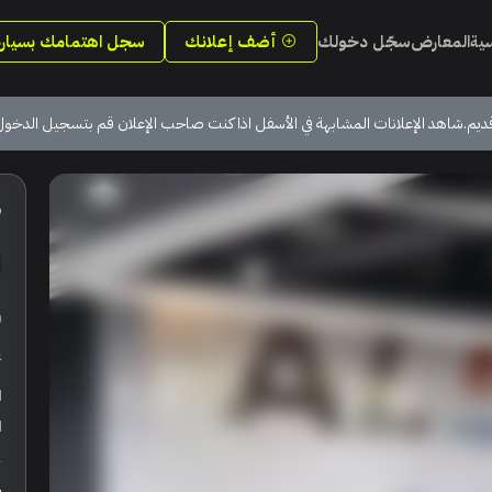
سية
المعارض
سجّل دخولك
أضف إعلانك
سجل اهتمامك بسيارة
ديم.شاهد الإعلانات المشابهة في الأسفل اذا كنت صاحب الإعلان قم بتسجيل الدخول
9
ر
ع
ا
ا