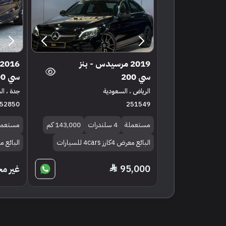
2019 مرسيدس - بنز
سي 200
سي 200
الرياض ، السعودية
جدة ، ا
52850
251549
مستعملة
4 سلندرات
143,000 كم
مستعمل
البائع معرض 4كارز 4cars للسيارات
البائع 
غير م
95,000