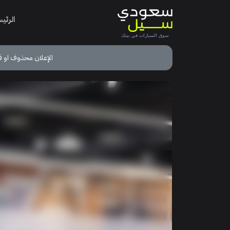
الرئي
الإعلان محذوف او ق