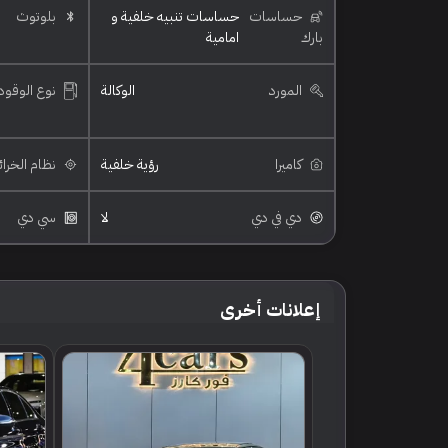
حساسات
حساسات تنبيه خلفية و
بلوتوث
بارك
امامية
المورد
الوكالة
نوع الوقود
كاميرا
رؤية خلفية
نظام الخرا
دي في دي
لا
سي دي
إعلانات أخرى