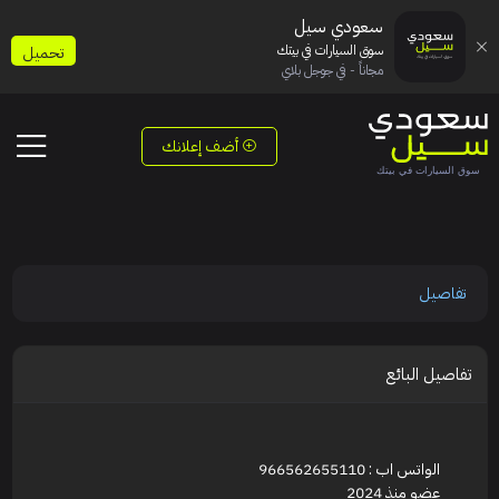
سعودي سيل
سوق السيارات في بيتك
تحميل
مجاناً - في جوجل بلاي
أضف إعلانك
تفاصيل
تفاصيل البائع
الواتس اب : 966562655110
عضو منذ 2024