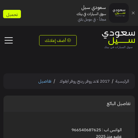
سعودي سيل
سوق السيارات في بيتك
تحميل
مجاناً - في جوجل بلاي
أضف إعلانك
الرئيسية
2017 لاند روفر رينج روفر ايفوك
تفاصيل
تفاصيل البائع
الواتس اب : 966540687625
عضو منذ 2025