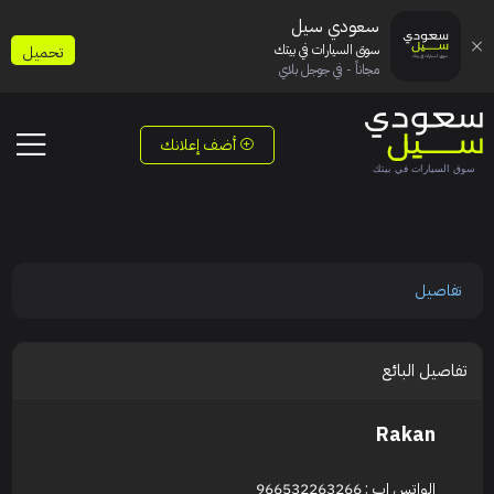
سعودي سيل
سوق السيارات في بيتك
تحميل
مجاناً - في جوجل بلاي
أضف إعلانك
تفاصيل
تفاصيل البائع
Rakan
الواتس اب : 966532263266