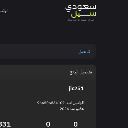
الرئي
تفاصيل
تفاصيل البائع
jic251
الواتس اب : 966506834109
عضو منذ 2024
831
0
0