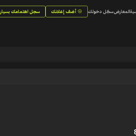
سية
المعارض
سجّل دخولك
أضف إعلانك
سجل اهتمامك بسيارة