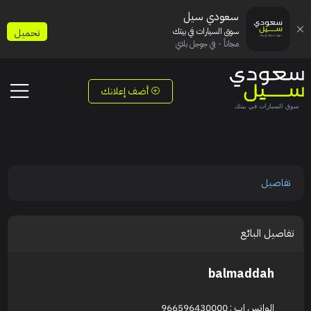
سعودي سيل
سوق السيارات في بيتك
تحميل
مجاناً - في جوجل بلاي
أضف إعلانك
تفاصيل
تفاصيل البائع
balmaddah
الواتس اب : 966596430000