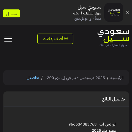
سعودي سيل
سوق السيارات في بيتك
تحميل
مجاناً - في جوجل بلاي
أضف إعلانك
الرئيسية
2025 مرسيدس - بنز جي إل سي 200
تفاصيل
تفاصيل البائع
الواتس اب : 966534083768
عضو منذ 2025