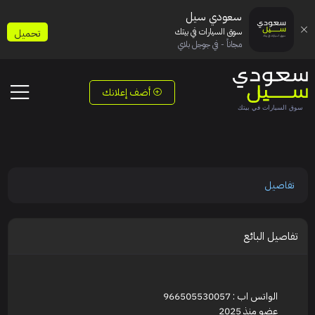
سعودي سيل
سوق السيارات في بيتك
تحميل
مجاناً - في جوجل بلاي
أضف إعلانك
تفاصيل
تفاصيل البائع
الواتس اب : 966505530057
عضو منذ 2025