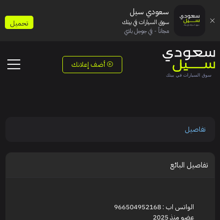
سعودي سيل
سوق السيارات في بيتك
تحميل
مجاناً - في جوجل بلاي
أضف إعلانك
تفاصيل
تفاصيل البائع
الواتس اب : 966504952168
عضو منذ 2025