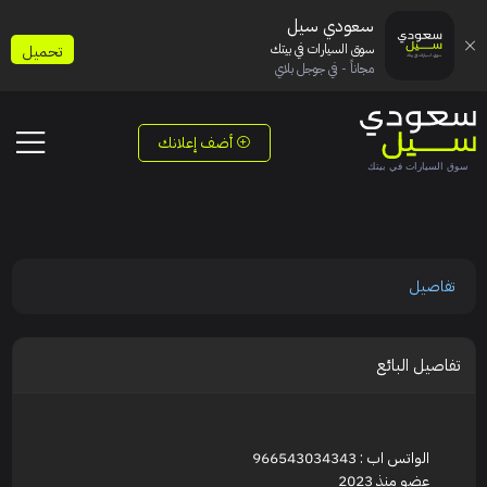
سعودي سيل
سوق السيارات في بيتك
تحميل
مجاناً - في جوجل بلاي
أضف إعلانك
تفاصيل
تفاصيل البائع
الواتس اب : 966543034343
عضو منذ 2023