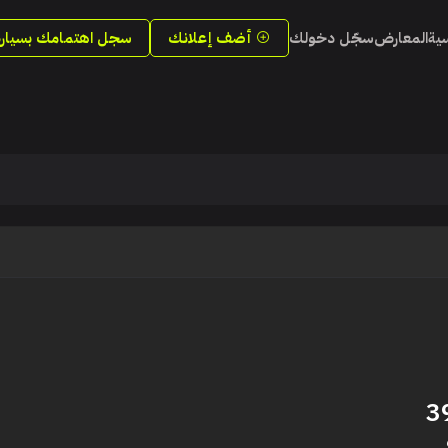
سية
المعارض
سجّل دخولك
أضف إعلانك
سجل اهتمامك بسيارة
3