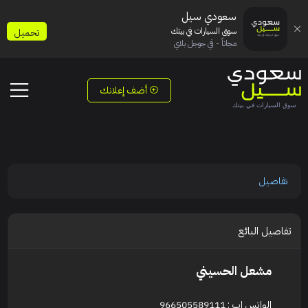
سعودي سيل
سوق السيارات في بيتك
تحميل
مجاناً - في جوجل بلاي
أضف إعلانك
تفاصيل
تفاصيل البائع
مشعل الحسيني
الواتس اب : 966505589111