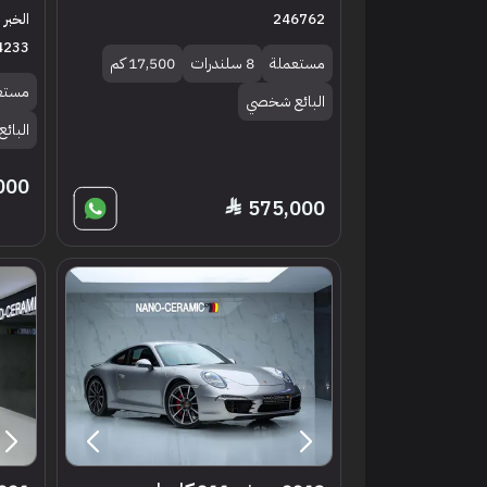
246762
الخبر 
4233
مستعملة
8 سلندرات
17,500 كم
مستع
البائع شخصي
البائ
000
575,000