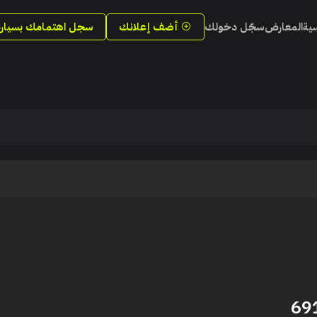
سية
المعارض
سجّل دخولك
أضف إعلانك
سجل اهتمامك بسيارة
69