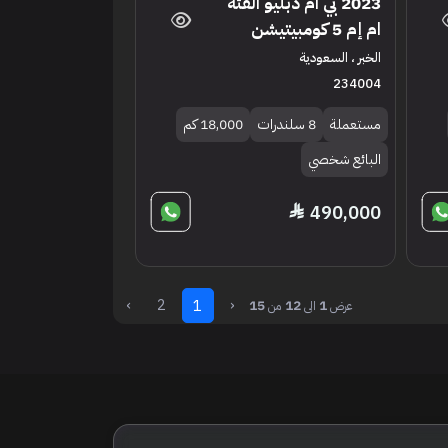
2023 بي ام دبليو الفئة
ام إم 5 كومبيتيشن
الخبر ، السعودية
234004
مستعملة
8 سلندرات
18,000 كم
البائع شخصي
490,000
›
2
‹
1
15
12
1
عرض
الى
من