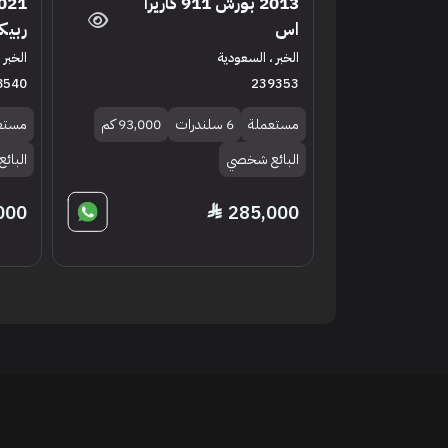
2013 بورش 911 كاريرا
اس
ربيك
الخبر ، السعودية
الخبر 
8540
239353
مستعملة
6 سلندرات
93,000 كم
مستع
البائع شخصي
البائ
000
285,000