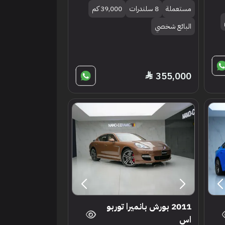
مستعملة
8 سلندرات
39,000 كم
البائع شخصي
355,000
2011 بورش بانميرا توربو
اس