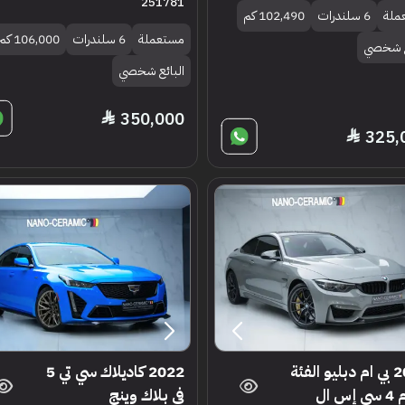
251781
ملة
6 سلندرات
102,490 كم
مستعملة
6 سلندرات
106,000 كم
ع شخصي
البائع شخصي
350,000
325,
2019 بي ام دبليو الفئة
2022 كاديلاك سي تي 5
س ال
في بلاك وينج