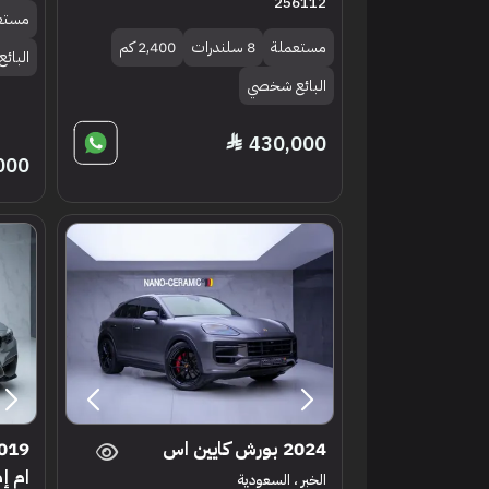
256112
مستع
مستعملة
8 سلندرات
2,400 كم
البائ
البائع شخصي
430,000
000
2024 بورش كايين اس
ام إم 4 سي إ
الخبر ، السعودية