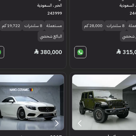
، السعودية
الخبر ، السعودية
243999
24
ملة
8 سلندرات
28,000 كم
مستعملة
8 سلندرات
19,722 كم
ع شخصي
البائع شخصي
380,000
315,