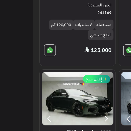
الخبر ، السعودية
241169
مستعملة
8 سلندرات
120,000 كم
البائع شخصي
125,000
إعلان مميز