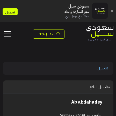
سعودي سيل
سوق السيارات في بيتك
تحميل
مجاناً - في جوجل بلاي
أضف إعلانك
تفاصيل
تفاصيل البائع
Ab abdahadey
الواتس اب : 966547789730