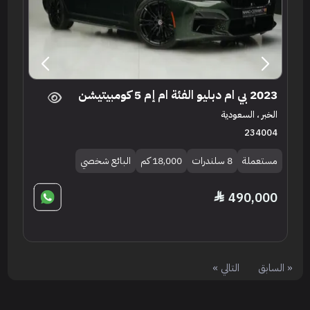
2023 بي ام دبليو الفئة ام إم 5 كومبيتيشن
الخبر ، السعودية
234004
مستعملة
8 سلندرات
18,000 كم
البائع شخصي
490,000
« السابق
التالي »