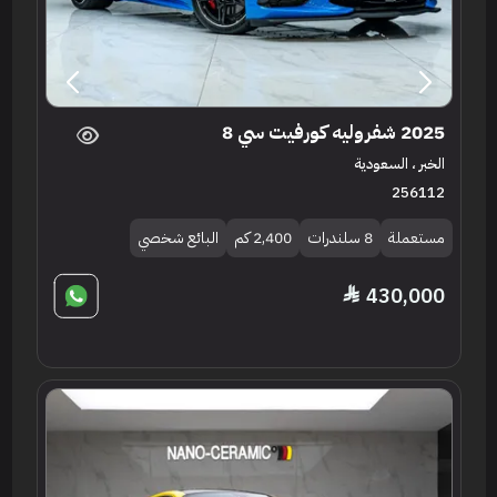
2025 شفروليه كورفيت سي 8
الخبر ، السعودية
256112
مستعملة
8 سلندرات
2,400 كم
البائع شخصي
430,000