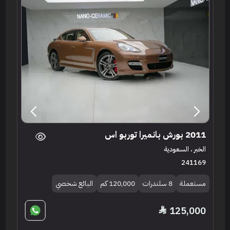
2011 بورش بانميرا توربو اس
الخبر ، السعودية
241169
مستعملة
8 سلندرات
120,000 كم
البائع شخصي
125,000