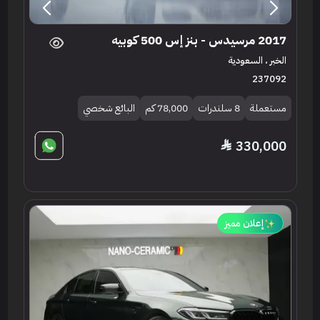
2017 مرسيدس - بنز إس 500 كوبيه
الخبر ، السعودية
237092
مستعملة
8 سلندرات
78,000 كم
البائع شخصي
330,000
إعلان مميز