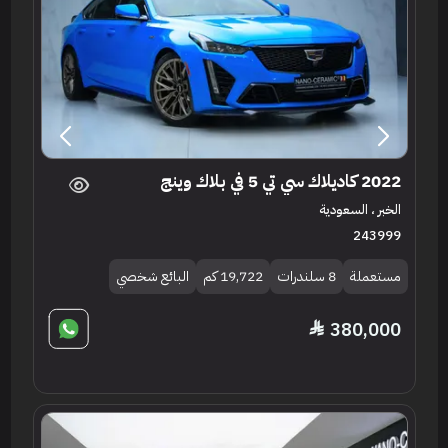
2022 كاديلاك سي تي 5 في بلاك وينج
الخبر ، السعودية
243999
مستعملة
8 سلندرات
19,722 كم
البائع شخصي
380,000