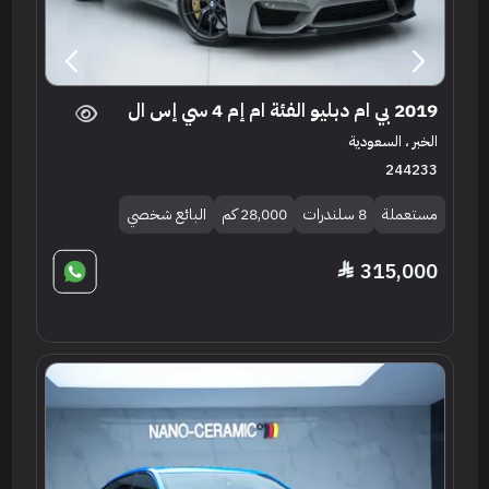
2019 بي ام دبليو الفئة ام إم 4 سي إس ال
الخبر ، السعودية
244233
مستعملة
8 سلندرات
28,000 كم
البائع شخصي
315,000