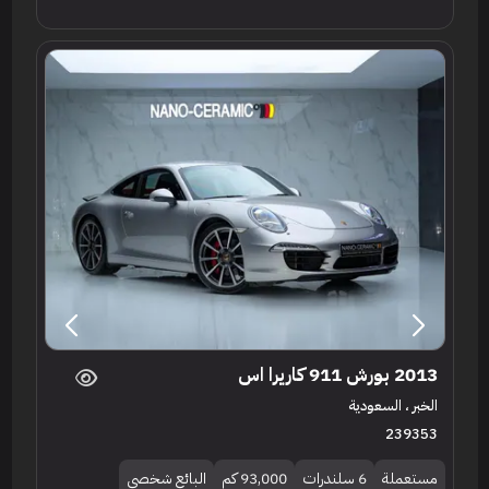
2013 بورش 911 كاريرا اس
الخبر ، السعودية
239353
مستعملة
6 سلندرات
93,000 كم
البائع شخصي