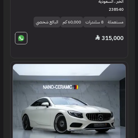
الخبر ، السعودية
238540
مستعملة
8 سلندرات
60,000 كم
البائع شخصي
315,000