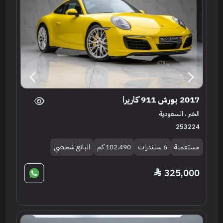
2017 بورش 911 كاريرا
الخبر ، السعودية
253224
مستعملة
6 سلندرات
102,490 كم
البائع شخصي
325,000