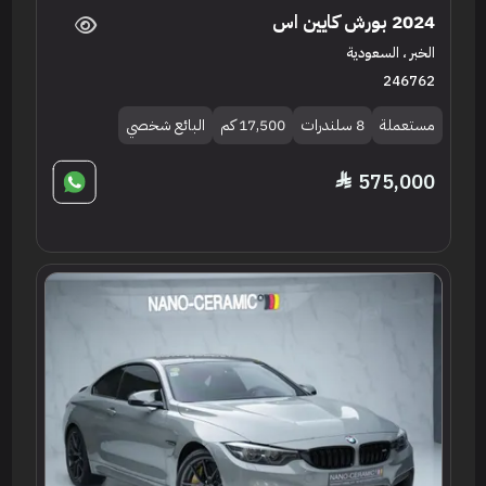
2024 بورش كايين اس
الخبر ، السعودية
246762
مستعملة
8 سلندرات
17,500 كم
البائع شخصي
575,000