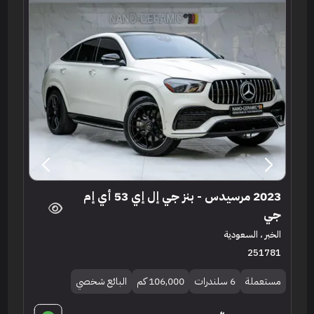
2023 مرسيدس - بنز جي إل إي 53 أي إم
جي
الخبر ، السعودية
251781
مستعملة
6 سلندرات
106,000 كم
البائع شخصي