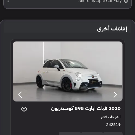
Android/Apple Car Play
لا
إعلانات أخرى
2020 فيات ابارث 595 كومبيتزيون
الدوحة ، قطر
242519