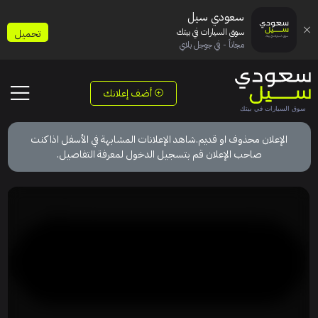
سعودي سيل
سوق السيارات في بيتك
تحميل
مجاناً - في جوجل بلاي
أضف إعلانك
الإعلان محذوف او قديم.شاهد الإعلانات المشابهة في الأسفل اذا كنت
صاحب الإعلان قم بتسجيل الدخول لمعرفة التفاصيل.