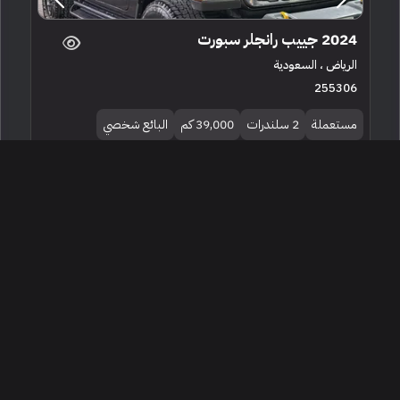
2024 جييب رانجلر سبورت
الرياض ، السعودية
255306
مستعملة
2 سلندرات
39,000 كم
البائع شخصي
تقرير موجز
175,000