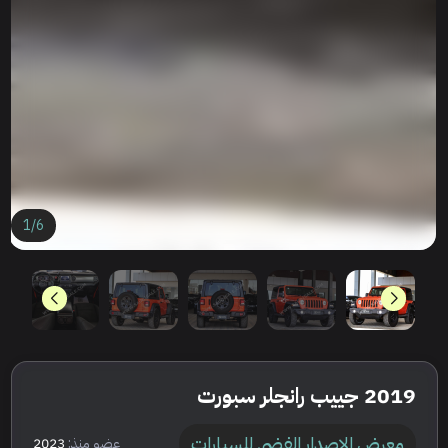
1
/
6
2019 جييب رانجلر سبورت
معرض الاصدار الفضي للسيارات
عضو منذ:
2023