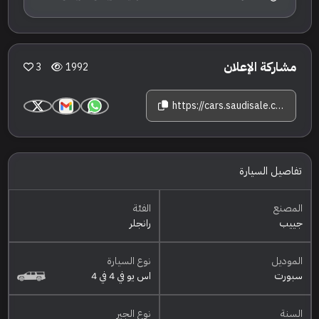
مشاركة الإعلان
3
1992
https://cars.saudisale.com/listings/yo3vib/2019-%D8%AC%D9%8A%D9%8A%D8%A8-%D8%B1%D8%A7%D9%86%D8%AC%D9%84%D8%B1-%D8%B3%D8%A8%D9%88%D8%B1%D8%AA
تفاصيل السيارة
المصنع
الفئة
جييب
رانجلر
الموديل
نوع السيارة
سبورت
اس يو في 4 في 4
السنة
نوع الجير