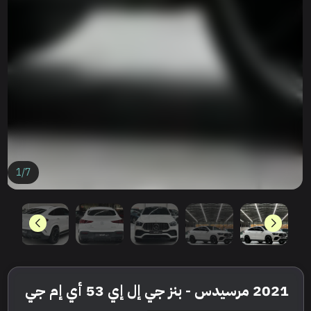
1
/
7
2021 مرسيدس - بنز جي إل إي 53 أي إم جي