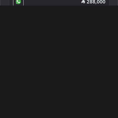
288,000
2023 مرسيدس - بنز جي إل إي 53 أي إم
جي
الرياض ، السعودية
253581
مستعملة
6 سلندرات
128,000 كم
البائع معرض الو كار الرياض