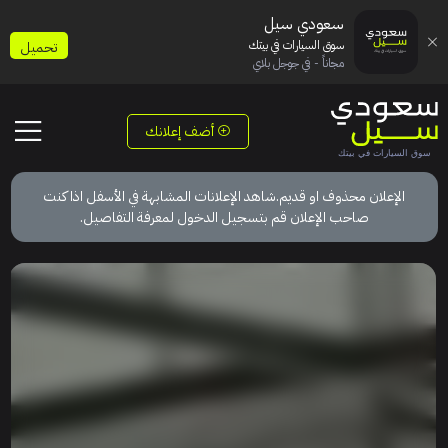
سعودي سيل
سوق السيارات في بيتك
تحميل
مجاناً - في جوجل بلاي
أضف إعلانك
الإعلان محذوف او قديم.شاهد الإعلانات المشابهة في الأسفل اذا كنت
صاحب الإعلان قم بتسجيل الدخول لمعرفة التفاصيل.