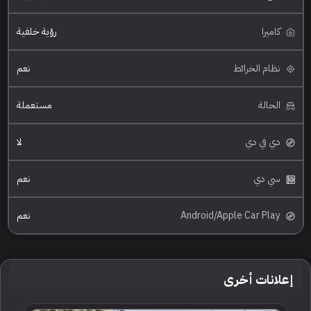
كاميرا
رؤية خلفية
نظام الخرائط
نعم
الحالة
مستعملة
دي في دي
لا
سي دي
نعم
Android/Apple Car Play
نعم
إعلانات أخرى