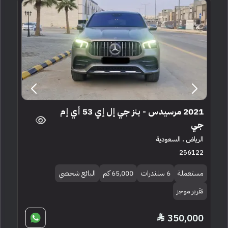
2021 مرسيدس - بنز جي إل إي 53 أي إم
جي
الرياض ، السعودية
256122
مستعملة
6 سلندرات
65,000 كم
البائع شخصي
تقرير موجز
350,000