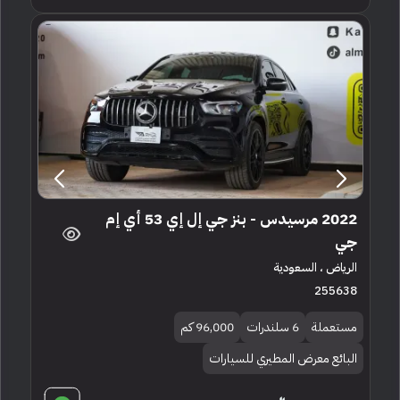
2022 مرسيدس - بنز جي إل إي 53 أي إم
جي
الرياض ، السعودية
255638
مستعملة
6 سلندرات
96,000 كم
البائع معرض المطيري للسيارات