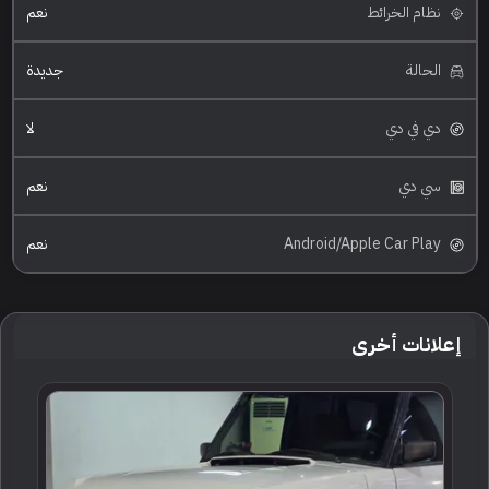
نظام الخرائط
نعم
الحالة
جديدة
دي في دي
لا
سي دي
نعم
Android/Apple Car Play
نعم
إعلانات أخرى