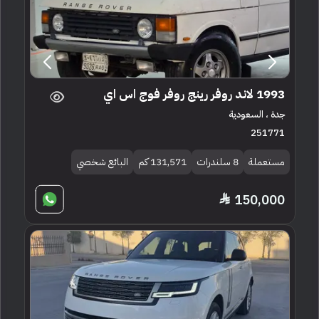
1993 لاند روفر رينج روفر فوج اس اي
جدة ، السعودية
251771
مستعملة
8 سلندرات
131,571 كم
البائع شخصي
150,000