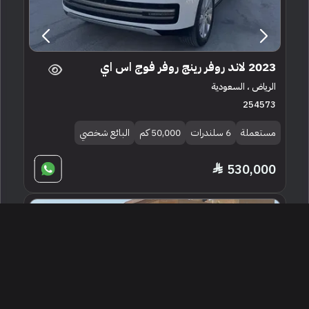
2023 لاند روفر رينج روفر فوج اس اي
الرياض ، السعودية
254573
مستعملة
6 سلندرات
50,000 كم
البائع شخصي
530,000