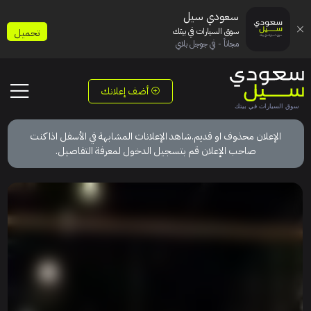
سعودي سيل
سوق السيارات في بيتك
تحميل
مجاناً - في جوجل بلاي
أضف إعلانك
الإعلان محذوف او قديم.شاهد الإعلانات المشابهة في الأسفل اذا كنت
صاحب الإعلان قم بتسجيل الدخول لمعرفة التفاصيل.