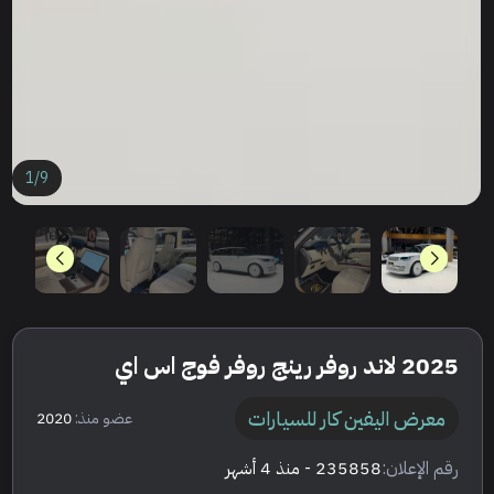
1
/
9
2025 لاند روفر رينج روفر فوج اس اي
معرض اليفين كار للسيارات
عضو منذ:
2020
رقم الإعلان:
235858
- منذ 4 أشهر