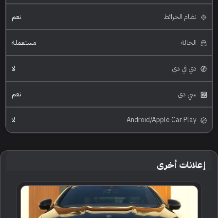
نظام الخرائط
نعم
الحالة
مستعملة
دي في دي
لا
سي دي
نعم
Android/Apple Car Play
لا
إعلانات أخرى