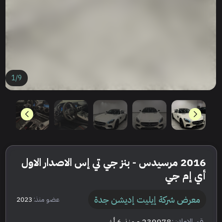
1
/
9
2016 مرسيدس - بنز جي تي إس الاصدار الاول
أي إم جي
معرض شركة إيليت إديشن جدة
عضو منذ:
2023