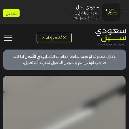
سعودي سيل
سوق السيارات في بيتك
تحميل
مجاناً - في جوجل بلاي
أضف إعلانك
الإعلان محذوف او قديم.شاهد الإعلانات المشابهة في الأسفل اذا كنت
صاحب الإعلان قم بتسجيل الدخول لمعرفة التفاصيل.