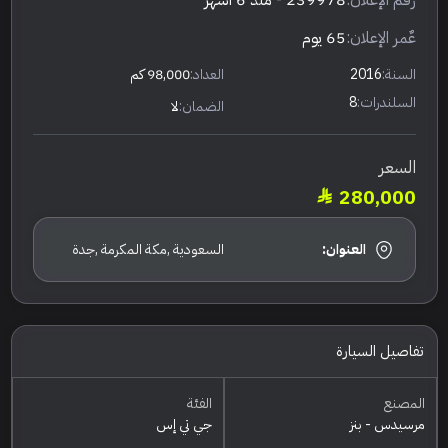
رقم الإعلان:
239978
- منذ 6 أشهر
عٌمر الإعلان:
65 يوم
السنة:
2016
العداد:
98,000 كم
السلندرات:
8
الضمان:
لا
السعر
280,000
العنوان:
السعودية ,مكة المكرمة ,جدة
تفاصيل السيارة
المصنع
الفئة
مرسيدس - بنز
جي تي إس