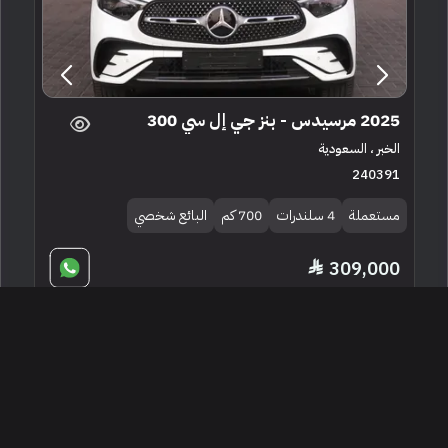
2025 مرسيدس - بنز جي إل سي 300
الخبر ، السعودية
240391
مستعملة
4 سلندرات
700 كم
البائع شخصي
309,000