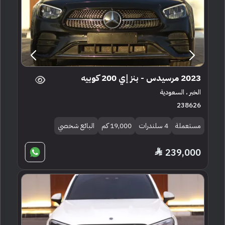
2023 مرسيدس - بنز إي 200 كوبيه
الخبر ، السعودية
238626
مستعملة
4 سلندرات
19,000 كم
البائع شخصي
239,000