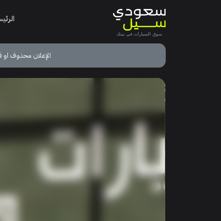
الرئي
الإعلان محذوف او ق