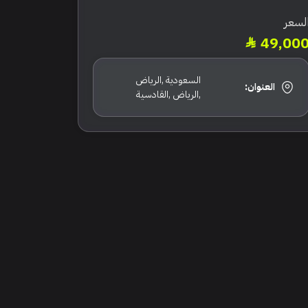
لسعر
49,00
السعودية ,الرياض
العنوان:
,الرياض ,القادسية