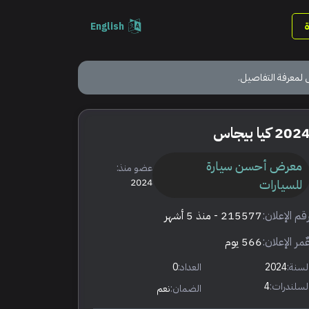
English
 لمعرفة التفاصيل.
202 كيا بيجاس
معرض أحسن سيارة
عضو منذ:
للسيارات
2024
قم الإعلان:
215577
- منذ 5 أشهر
ٌمر الإعلان:
566 يوم
لسنة:
2024
العداد:
0
لسلندرات:
4
الضمان:
نعم