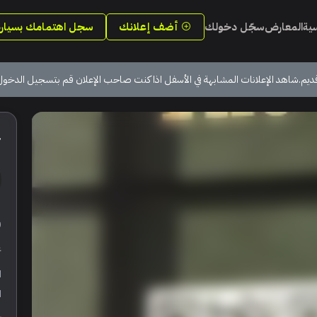
سية
المعارض
سجّل دخولك
أضف إعلانك
سجل اهتمامك بسيارة
ديم.شاهد الإعلانات المشابهة في الأسفل اذا كنت صاحب الإعلان قم بتسجيل الدخول
4
ر
ع
ا
ا