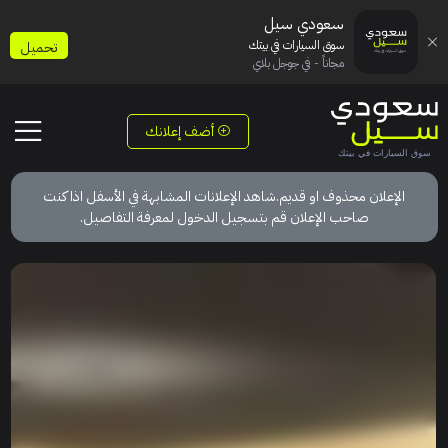
سعودي سيل
سوق السيارات في بيتك
تحميل
مجاناً - في جوجل بلاي
أضف إعلانك
الإعلان محذوف او قديم.شاهد الإعلانات المشابهة في الأسفل اذا كنت
صاحب الإعلان قم بتسجيل الدخول لمعرفة التفاصيل.