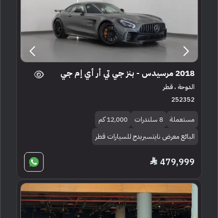
2018 مرسيدس - بنز جي تي أر أي إم جي
الدوحة ، قطر
252352
مستعملة
8 سلندرات
12,000 كم
البائع معرض نايتسبريدج للسيارات قطر
479,999