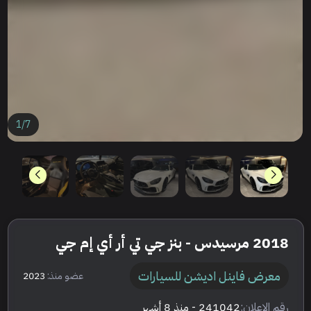
1
/
7
2018 مرسيدس - بنز جي تي أر أي إم جي
معرض فاينل اديشن للسيارات
عضو منذ:
2023
رقم الإعلان:
241042
- منذ 8 أشهر