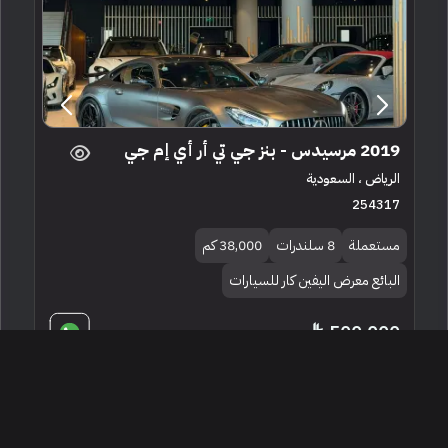
2019 مرسيدس - بنز جي تي أر أي إم جي
الرياض ، السعودية
254317
مستعملة
8 سلندرات
38,000 كم
البائع معرض اليفين كار للسيارات
500,000