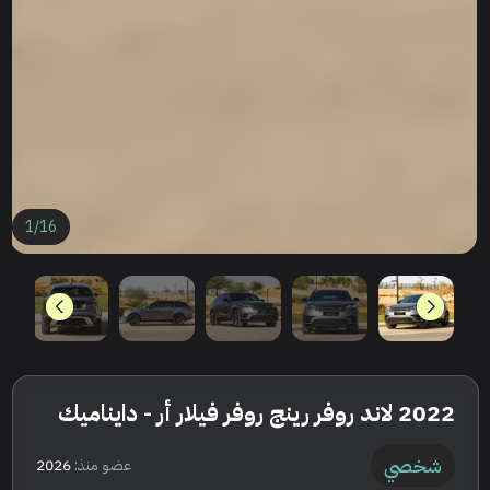
1
/
16
2022 لاند روفر رينج روفر فيلار أر - دايناميك
شخصي
عضو منذ:
2026