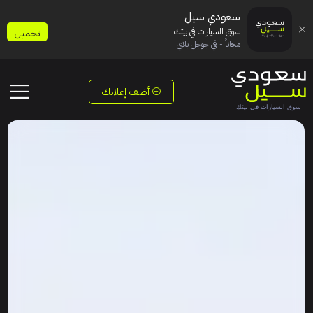
سعودي سيل
سوق السيارات في بيتك
تحميل
مجاناً - في جوجل بلاي
أضف إعلانك