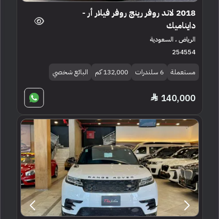
2018 لاند روفر رينج روفر فيلار أر -
دايناميك
الرياض ، السعودية
254554
مستعملة
6 سلندرات
132,000 كم
البائع شخصي
140,000