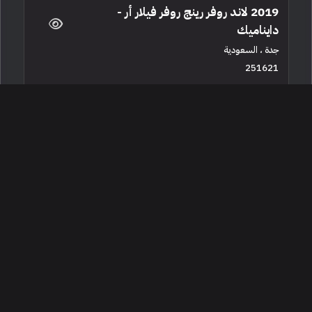
2019 لاند روفر رينج روفر فيلار أر -
دايناميك
جدة ، السعودية
251621
مستعملة
4 سلندرات
56,000 كم
البائع معرض السيارة جدة
160,000