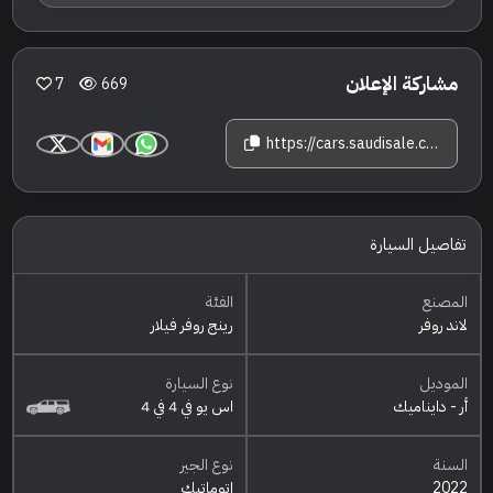
مشاركة الإعلان
7
669
https://cars.saudisale.com/listings/qO62Pf/2022-%D9%84%D8%A7%D9%86%D8%AF-%D8%B1%D9%88%D9%81%D8%B1-%D8%B1%D9%8A%D9%86%D8%AC-%D8%B1%D9%88%D9%81%D8%B1-%D9%81%D9%8A%D9%84%D8%A7%D8%B1-%D8%A3%D8%B1--%D8%AF%D8%A7%D9%8A%D9%86%D8%A7%D9%85%D9%8A%D9%83
تفاصيل السيارة
المصنع
الفئة
لاند روفر
رينج روفر فيلار
الموديل
نوع السيارة
أر - دايناميك
اس يو في 4 في 4
السنة
نوع الجير
2022
اتوماتيك