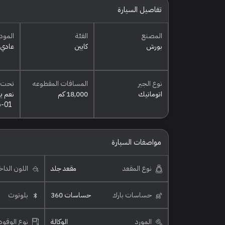
تفاصيل السيارة
المصنع
الفئة
المود
بورش
كايين
عادي
نوع الجير
المسافات المقطوعه
تحت 
اتوماتيك
18,000 كم
نعم ي
6-01
مواصفات السيارة
نوع المقعد
مقعد جلد
اللون الدا
حساسات بارك
حساسات 360
بلوتوث
المورد
الوكالة
نوع الوقود