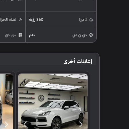
كاميرا
360 رؤية
نظام الخرا
دي في دي
نعم
سي دي
إعلانات أخرى