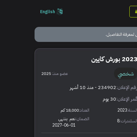
English
 لمعرفة التفاصيل.
202 بورش كايين
شخصي
عضو منذ:
2025
قم الإعلان:
234902
- منذ 10 أشهر
ٌمر الإعلان:
30 يوم
لسنة:
2023
العداد:
18,000 كم
الضمان:
نعم
ينتهي
لسلندرات:
8
2027-06-01