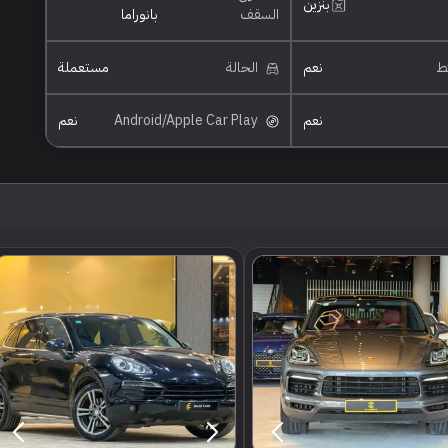
بنزين
السقف
بانوراما
ئط
نعم
الحالة
مستعملة
نعم
Android/Apple Car Play
نعم