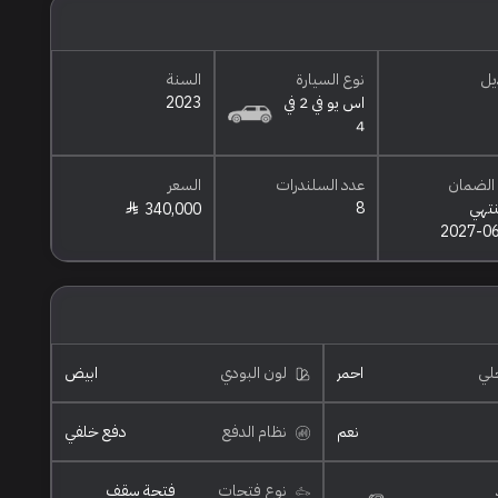
يل
نوع السيارة
السنة
اس يو في 2 في
2023
4
الضمان
عدد السلندرات
السعر
نتهي
8
340,000
2027-0
خلي
احمر
لون البودي
ابيض
نعم
نظام الدفع
دفع خلفي
نوع فتحات
فتحة سقف