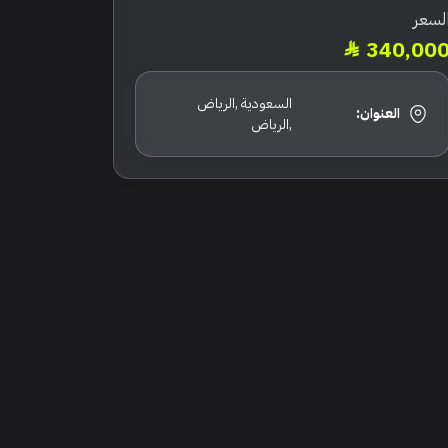
لسعر
340,00
السعودية ,الرياض
العنوان:
,الرياض