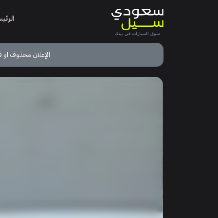
الرئي
الإعلان محذوف او ق