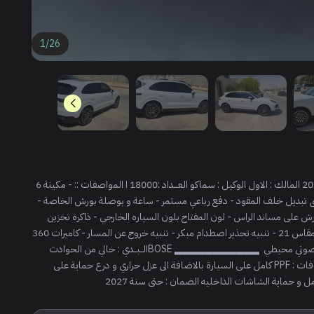
1
/
26
المركبه : بورش - كايين اللون : ابيض الداخلي : احمر الموديل : 2023 المالك : الاول الوكيل : سماكو العـــداد :18000 ا المواصفات :: ‎- مكينة 6
سلندر ‎- جير تريبترونك 8 سرعات ‎- ⁠وضعيات قيادة مختلفة ‎- ⁠عصى تبديل خلف المقود ‎- ⁠دفع رباعي مستمر ‎- ⁠ساعة و بوصلة بورش الخاصة ‎-
⁠حزام امان بنفس لون المراتب ‎- ⁠مراتب سبورت مع نقشة شعار بورش على مساند الراس ‎- ⁠لون المفتاح بلون السياره الخارجي ‎- ⁠ذاكرة تخزين
وضعيات المقاعد ‎- ⁠اربع منافذ اكسوست خلفيه ‎- ⁠جنوط سبايدر مقاس 21 ‎- ⁠تنبيه تحذير اصطدام مبكر ‎- ⁠تنبيه خروج عن المسار ‎- ⁠كاميرات 360
محيطية ‎- ⁠ابل كار بلاي في الشاشة ‎- ⁠تهوية و تدفئة مقاعد ‎- ⁠نظام صوتي محيطي BOSE ▂▂▂▂▂▂▂▂▂▂▂ ‎الــبــدي : خالي من الحوادث
‎الــمحركات : شرط جميع الصيانات في الوكالة ▂▂▂▂▂▂▂ الاضافات : ‏PPF كامل على السيارة بالاضافة الى عزل حراري و درع حماية على
ل و حماية الشاشات الداخليه الضمان : حتى سنة 2027