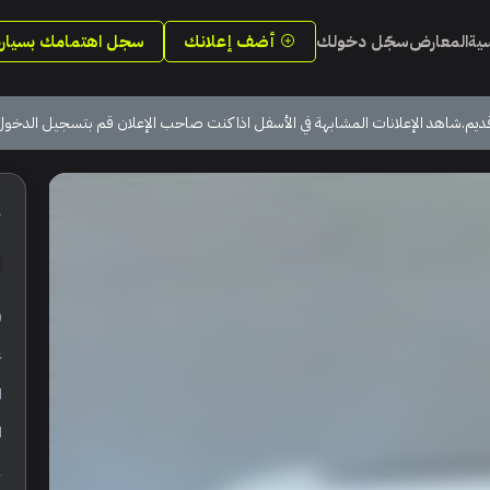
سية
المعارض
سجّل دخولك
أضف إعلانك
سجل اهتمامك بسيارة
ديم.شاهد الإعلانات المشابهة في الأسفل اذا كنت صاحب الإعلان قم بتسجيل الدخول
3
ر
ع
ا
ا