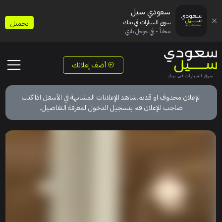
سعودي سيل
سوق السيارات في بيتك
تحميل
مجاناً - في جوجل بلاي
أضف إعلانك
الإعلان محذوف او قديم.شاهد الإعلانات المشابهة في الأسفل اذا كنت
صاحب الإعلان قم بتسجيل الدخول لمعرفة التفاصيل.