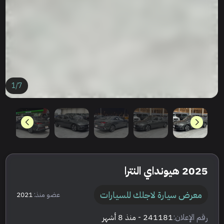
1
/
7
2025 هيونداي النترا
معرض سيارة لاجلك للسيارات
عضو منذ:
2021
رقم الإعلان:
241181
- منذ 8 أشهر