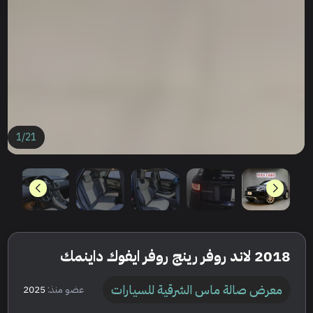
1
/
21
2018 لاند روفر رينج روفر ايفوك داينمك
معرض صالة ماس الشرقية للسيارات
عضو منذ:
2025