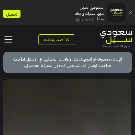
سعودي سيل
سوق السيارات في بيتك
تحميل
مجاناً - في جوجل بلاي
أضف إعلانك
الإعلان محذوف او قديم.شاهد الإعلانات المشابهة في الأسفل اذا كنت
صاحب الإعلان قم بتسجيل الدخول لمعرفة التفاصيل.