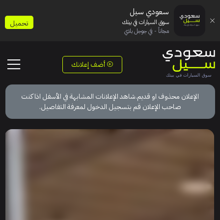
سعودي سيل
سوق السيارات في بيتك
تحميل
مجاناً - في جوجل بلاي
أضف إعلانك
الإعلان محذوف او قديم.شاهد الإعلانات المشابهة في الأسفل اذا كنت
صاحب الإعلان قم بتسجيل الدخول لمعرفة التفاصيل.