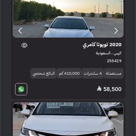
2020 تويوتا كامري
الرس ، السعودية
255419
مستعملة
4 سلندرات
410,000 كم
البائع شخصي
58,500