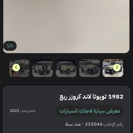
1
/
6
1982 تويوتا لاند كروزر ربع
معرض سيارة لاجلك للسيارات
عضو منذ:
2021
رقم الإعلان:
215046
- منذ سنة