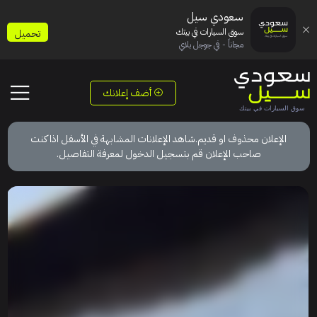
سعودي سيل
سوق السيارات في بيتك
تحميل
مجاناً - في جوجل بلاي
أضف إعلانك
الإعلان محذوف او قديم.شاهد الإعلانات المشابهة في الأسفل اذا كنت
صاحب الإعلان قم بتسجيل الدخول لمعرفة التفاصيل.