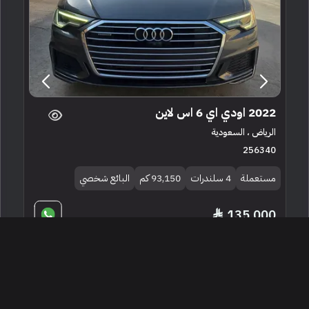
2022 اودي اي 6 اس لاين
الرياض ، السعودية
256340
مستعملة
4 سلندرات
93,150 كم
البائع شخصي
135,000