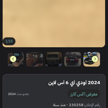
1
/
18
2024 اودي اي 6 اس لاين
معرض اكس كارز
عضو منذ:
2024
رقم الإعلان:
230258
- منذ سنة