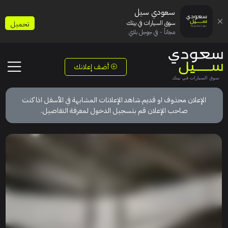
سعودي سيل
سوق السيارات في بيتك
تحميل
مجاناً - في جوجل بلاي
أضف إعلانك
الإعلان محذوف او قديم.شاهد الإعلانات المشابهة في الأسفل اذا كنت
صاحب الإعلان قم بتسجيل الدخول لمعرفة التفاصيل.