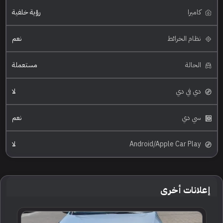
كاميرا
رؤية خلفية
نظام الخرائط
نعم
الحالة
مستعملة
دي في دي
لا
سي دي
نعم
Android/Apple Car Play
لا
إعلانات أخرى