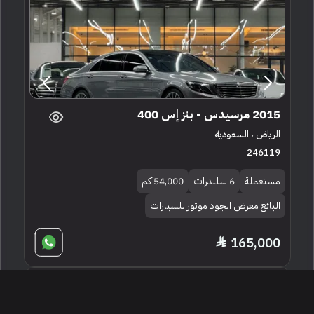
2015 مرسيدس - بنز إس 400
الرياض ، السعودية
246119
مستعملة
6 سلندرات
54,000 كم
البائع معرض الجود موتور للسيارات
165,000