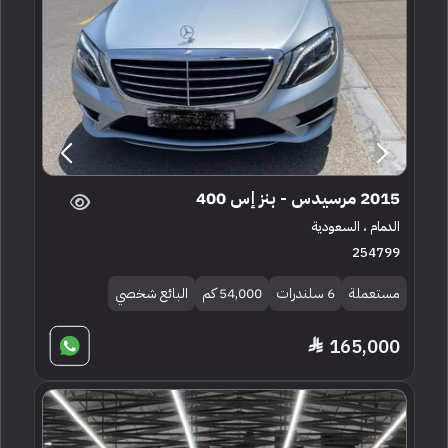
2015 مرسيدس - بنز إس 400
الدمام ، السعودية
254799
مستعملة
6 سلندرات
54,000 كم
البائع شخصي
165,000