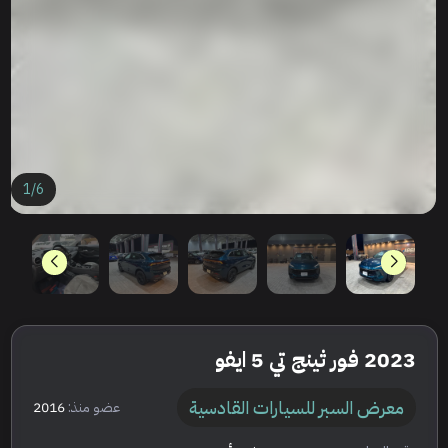
1
/
6
2023 فور ثينج تي 5 ايفو
معرض السبر للسيارات القادسية
عضو منذ:
2016