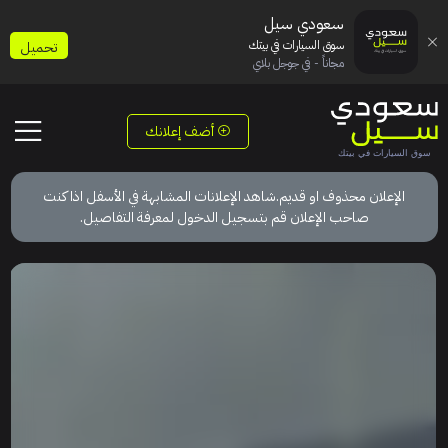
سعودي سيل
سوق السيارات في بيتك
تحميل
مجاناً - في جوجل بلاي
أضف إعلانك
الإعلان محذوف او قديم.شاهد الإعلانات المشابهة في الأسفل اذا كنت
صاحب الإعلان قم بتسجيل الدخول لمعرفة التفاصيل.