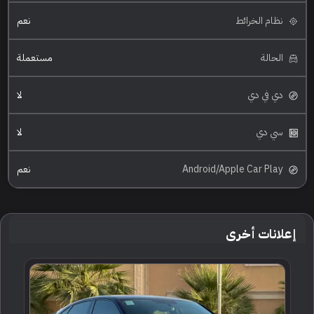
نظام الخرائط
نعم
الحالة
مستعملة
دي في دي
لا
سي دي
لا
Android/Apple Car Play
نعم
إعلانات أخرى