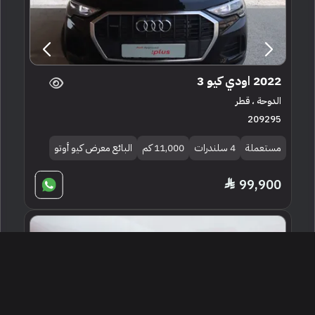
2022 اودي كيو 3
الدوحة ، قطر
209295
مستعملة
4 سلندرات
11,000 كم
البائع معرض كيو أوتو
99,900