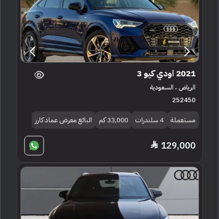
2021 اودي كيو 3
الرياض ، السعودية
252450
مستعملة
4 سلندرات
33,000 كم
البائع معرض عماد كارز
129,000