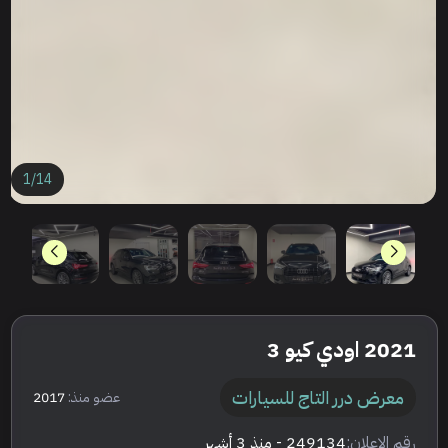
1
/
14
2021 اودي كيو 3
معرض درر التاج للسيارات
عضو منذ:
2017
رقم الإعلان:
249134
- منذ 3 أشهر