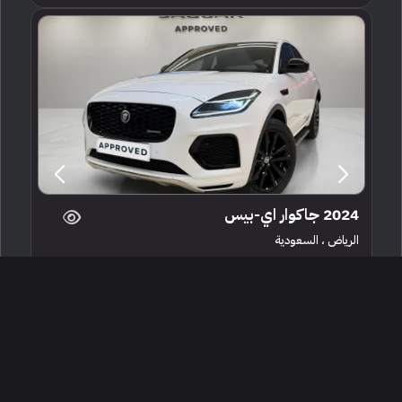
2024 جاكوار اي-بيس
الرياض ، السعودية
255455
مستعملة
4 سلندرات
14,137 كم
البائع معرض جاكوار لاندروفر للسيارات المعتمدة
139,500