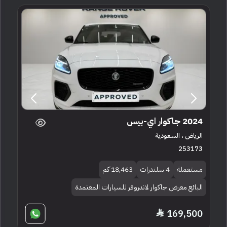
2024 جاكوار اي-بيس
الرياض ، السعودية
253173
مستعملة
4 سلندرات
18,463 كم
البائع معرض جاكوار لاندروفر للسيارات المعتمدة
169,500