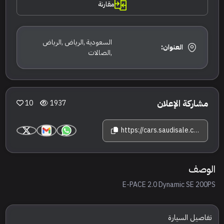
مقارنة
السعودية ,الرياض ,الرياض
العنوان:
,الصالات
مشاركة الإعلان
10
1937
https://cars.saudisale.com/listings/kS6D6b/2024-%D8%AC%D8%A7%D9%83%D9%88%D8%A7%D8%B1-%D8%A7%D9%8A-%D8%A8%D9%8A%D8%B3
الوصف
E-PACE 2.0 Dynamic SE 200PS
تفاصيل السيارة