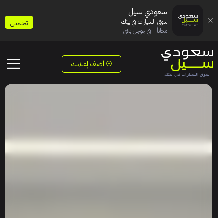
سعودي سيل
سوق السيارات في بيتك
تحميل
مجاناً - في جوجل بلاي
أضف إعلانك