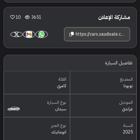
مشاركة الإعلان
10
3651
https://cars.saudisale.com/listings/k5s517/2025-%D8%AA%D9%88%D9%8A%D9%88%D8%AA%D8%A7-%D9%83%D8%A7%D9%85%D8%B1%D9%8A-%D8%BA%D8%B1%D8%A7%D9%86%D8%AF%D9%8A
تفاصيل السيارة
المصنع
الفئة
تويوتا
كامري
الموديل
نوع السيارة
غراندي
سيدان
السنة
نوع الجير
2025
اتوماتيك