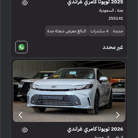
2025 تويوتا كامري غراندي
جدة ، السعودية
255141
جديدة
4 سلندرات
البائع معرض شعلة جدة
غير محدد
2026 تويوتا كامري غراندي
الرياض ، السعودية