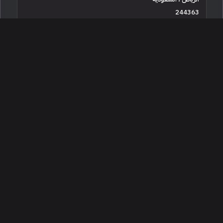
244363
جديدة
4 سلندرات
البائع معرض شركة الحميضي للسيارات
161,000
2026 تويوتا كامري غراندي
الرياض ، السعودية
256446