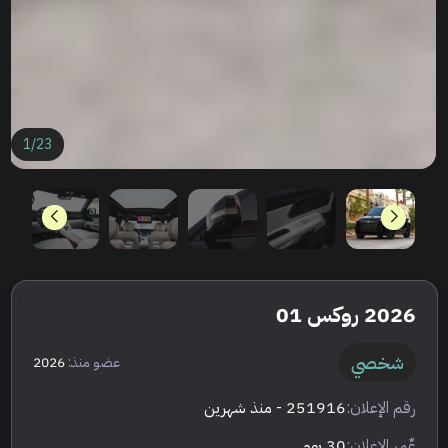
1
/
23
2026 روكس 01
شخصي
عضو منذ:
2026
رقم الإعلان:
251916
- منذ شهرين
عٌمر الإعلان:
30 يوم