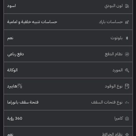
لون البودي
اسود
حساسات بارك
حساسات تنبيه خلفية و امامية
بلوتوث
نعم
نظام الدفع
دفع رباعي
المورد
الوكالة
نوع الوقود
هايبرد
نوع فتحات السقف
فتحة سقف بانوراما
كاميرا
360 رؤية
نظام الخرائط
نعم