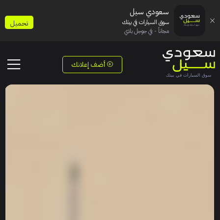
سعودي سيل
سوق السيارات في بيتك
تحميل
مجاناً - في جوجل بلاي
أضف إعلانك