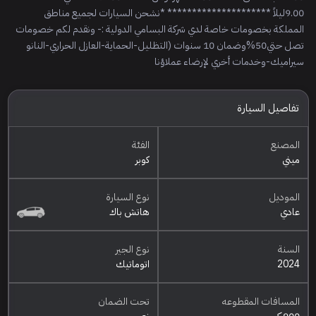
9.00ليلاً ********************* *نشحن السيارات لجميع مناطق
المملكة بخصومات خاصة لدي شركة البسامي الدولية :- ونقدم لكم خصومات
تصل حتي50%وضمان 10 سنوات (التظليل-الحماية-العازل الحراري-النانو
سيراميك-وخدمات أخري لإرضاء عملاؤنا
تفاصيل السيارة
المصنع
الفئة
ميني
كوبر
الموديل
نوع السيارة
عادي
هاتش باك
السنة
نوع الجير
2024
اتوماتيك
المسافات المقطوعه
تحت الضمان