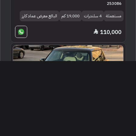
253086
مستعملة
4 سلندرات
19,000 كم
البائع معرض عماد كارز
110,000
2026 ميني كوبر
الرياض ، السعودية
255811