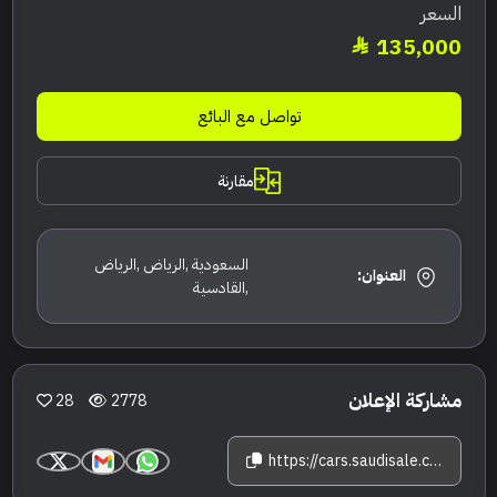
السعر
135,000
تواصل مع البائع
مقارنة
السعودية ,الرياض ,الرياض
العنوان:
,القادسية
مشاركة الإعلان
28
2778
https://cars.saudisale.com/listings/h5Dp3d/2024-%D9%85%D9%8A%D9%86%D9%8A-%D9%83%D9%88%D8%A8%D8%B1