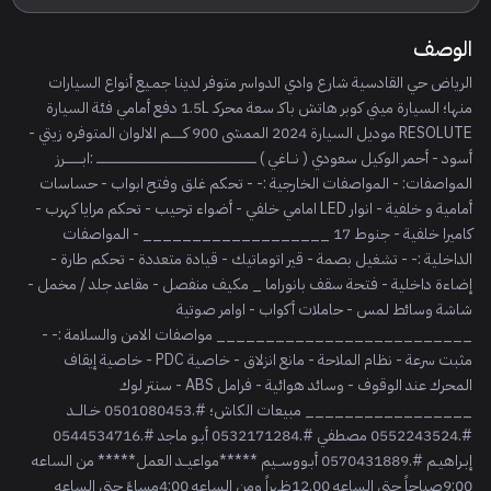
الوصف
الرياض حي القادسية شارع وادي الدواسر متوفر لدينا جمـيع أنواع السيارات
منها؛ السيارة ميني كوبر هاتش باكـ سعة محركـ 1.5L دفع أمامي فئة السيارة
RESOLUTE موديل السيارة 2024 الممشى 900 كــــــم الالوان المتوفره زيتي -
أسود - أحمر الوكيل سعودي ( نــاغي ) ـــــــــــــــــــــــــــــــــــــــــــــــــــــــــــــــــــــــــ :ابــــــــرز
المواصفات: - المواصفات الخارجية :- - تحكم غلق وفتح ابواب - حساسات
أمامية و خلفية - انوار LED امامي خلفي - أضواء ترحيب - تحكم مرايا كهرب -
كاميرا خلفية - جنوط 17 ___________________ - المواصفات
الداخلية :- - تشغيل بصمة - قير اتوماتيك - قيادة متعددة - تحكم طارة -
إضاءة داخلية - فتحة سقف بانوراما _ مكيف منفصل - مقاعد جلد / مخمل -
شاشة وسائط لمس - حاملات أكواب - اوامر صوتية
__________________________ مواصفات الامن والسلامة :- -
مثبت سرعة - نظام الملاحة - مانع انزلاق - خاصية PDC - خاصية إيقاف
المحرك عند الوقوف - وسائد هوائية - فرامل ABS - سنتر لوك
_________________ مبيعات الكاش؛ #.0501080453 خـالــد
#.0552243524 مصطفي #.0532171284 أبـو ماجد #.0544534716
إبـراهيـم #.0570431889 أبـووســيم *****مواعيــد العمل***** من الساعه
9:00صباحاً حتى الساعه 12.00ظهراً ومن الساعه 4:00مساءً حتي الساعه