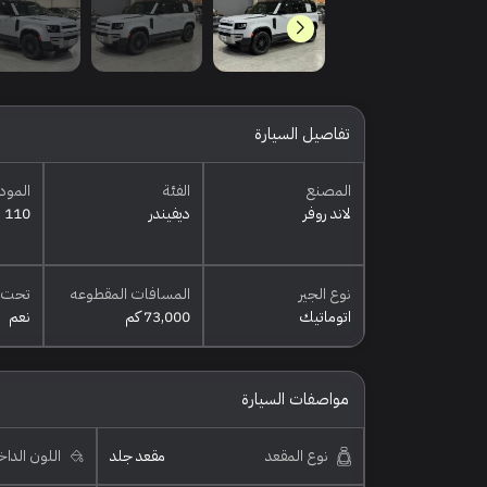
تفاصيل السيارة
المصنع
الفئة
المود
لاند روفر
ديفيندر
110 اس
نوع الجير
المسافات المقطوعه
تحت 
اتوماتيك
73,000 كم
نعم
مواصفات السيارة
نوع المقعد
مقعد جلد
اللون الدا