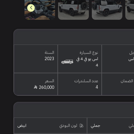
يل
نوع السيارة
السنة
اس يو في 4 في
2023
4
الضمان
عدد السلندرات
السعر
4
260,000
خلي
جملي
لون البودي
ابيض