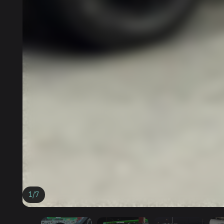
1
/
7