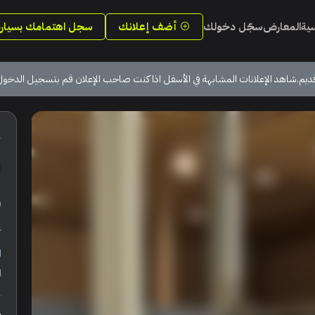
سية
المعارض
سجّل دخولك
أضف إعلانك
سجل اهتمامك بسيارة
ديم.شاهد الإعلانات المشابهة في الأسفل اذا كنت صاحب الإعلان قم بتسجيل الدخول
3
ر
ع
ا
ا