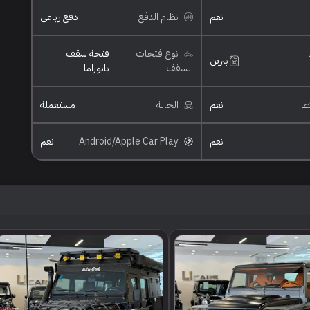
نعم
نظام الدفع
دفع رباعي
نوع فتحات
فتحة سقف
بنزين
السقف
بانوراما
ئط
نعم
الحالة
مستعملة
نعم
Android/Apple Car Play
نعم