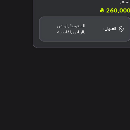
لسعر
260,00
السعودية ,الرياض
العنوان:
,الرياض ,القادسية