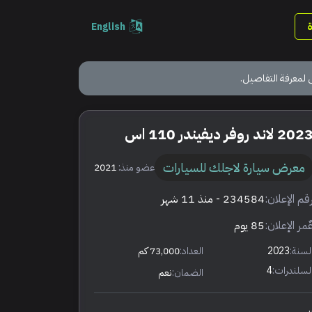
English
 لمعرفة التفاصيل.
202 لاند روفر ديفيندر 110 اس
معرض سيارة لاجلك للسيارات
عضو منذ:
2021
قم الإعلان:
234584
- منذ 11 شهر
ٌمر الإعلان:
85 يوم
لسنة:
2023
العداد:
73,000 كم
لسلندرات:
4
الضمان:
نعم