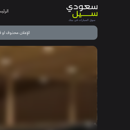
الرئي
الإعلان محذوف او ق