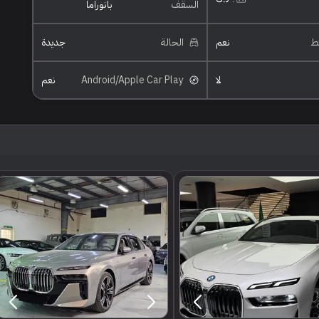
السقف
بانوراما
ئط
نعم
الحالة
جديدة
لا
Android/Apple Car Play
نعم