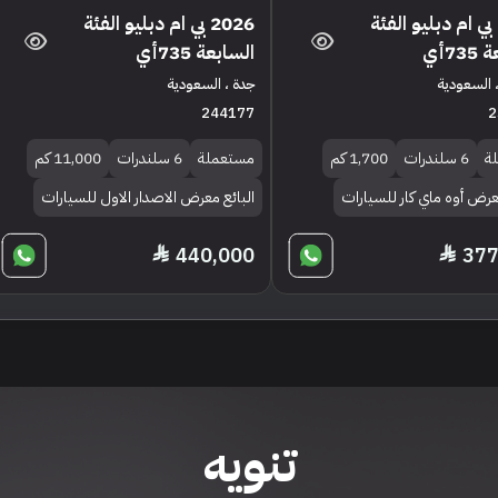
2026 بي ام دبليو الفئة
2026 بي ام دبليو الفئة
73أي
السابعة 735أي
 السعودية
جدة ، السعودية
244177
2
ة
6 سلندرات
1,700 كم
مستعملة
6 سلندرات
11,000 كم
معرض أوه ماي كار للسيارات
البائع معرض الاصدار الاول للسيارات
440,000
377
تنويه