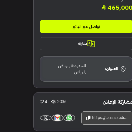
465,00
تواصل مع البائع
مقارنة
السعودية ,الرياض
العنوان:
,الرياض
شاركة الإعلان
4
2036
https://cars.saudisale.com/listings/frP6f3/2026-%D8%A8%D9%8A-%D8%A7%D9%85-%D8%AF%D8%A8%D9%84%D9%8A%D9%88-%D8%A7%D9%84%D9%81%D8%A6%D8%A9-%D8%A7%D9%84%D8%B3%D8%A7%D8%A8%D8%B9%D8%A9-735%D8%A3%D9%8A