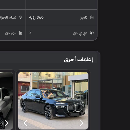
كاميرا
360 رؤية
نظام الخرا
دي في دي
لا
سي دي
إعلانات أخرى