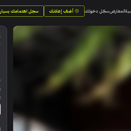
سية
المعارض
سجّل دخولك
أضف إعلانك
سجل اهتمامك بسيارة
5
ر
ا
ا
ا