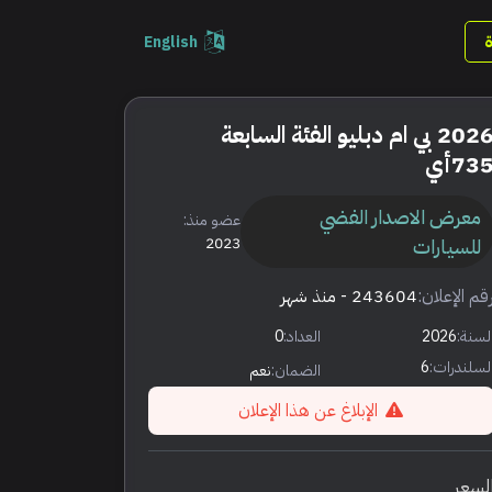
English
2026 بي ام دبليو الفئة السابعة
73أي
معرض الاصدار الفضي
عضو منذ:
للسيارات
2023
قم الإعلان:
243604
- منذ شهر
لسنة:
2026
العداد:
0
لسلندرات:
6
الضمان:
نعم
الإبلاغ عن هذا الإعلان
لسعر