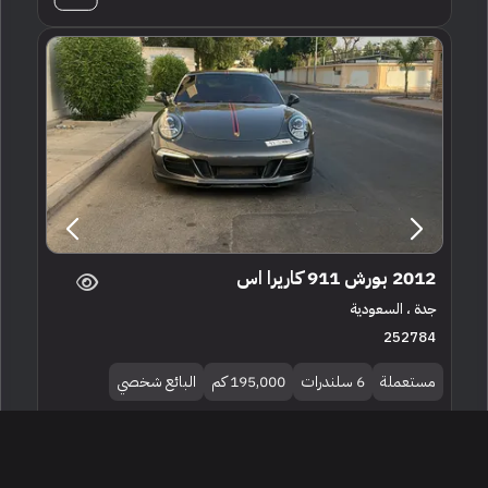
2012 بورش 911 كاريرا اس
جدة ، السعودية
252784
مستعملة
6 سلندرات
195,000 كم
البائع شخصي
235,000