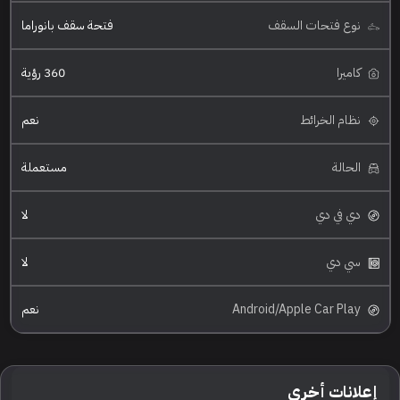
نوع فتحات السقف
فتحة سقف بانوراما
كاميرا
360 رؤية
نظام الخرائط
نعم
الحالة
مستعملة
دي في دي
لا
سي دي
لا
Android/Apple Car Play
نعم
إعلانات أخرى