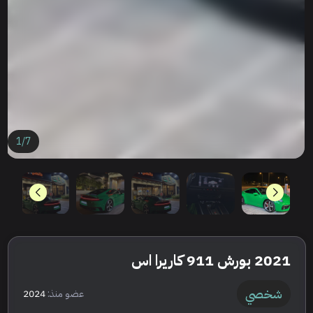
1
/
7
2021 بورش 911 كاريرا اس
شخصي
عضو منذ:
2024