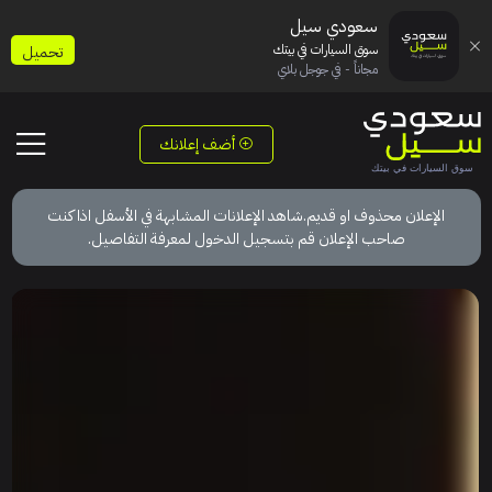
سعودي سيل
سوق السيارات في بيتك
تحميل
مجاناً - في جوجل بلاي
أضف إعلانك
الإعلان محذوف او قديم.شاهد الإعلانات المشابهة في الأسفل اذا كنت
صاحب الإعلان قم بتسجيل الدخول لمعرفة التفاصيل.