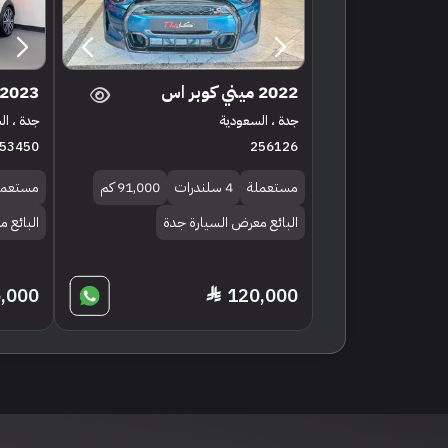
2022 ميني كوبر اس
2023 ميني كوبر اس
جدة ، السعودية
جدة ، ا
53450
256126
مستعملة
4 سلندرات
91,000 كم
مستعمل
البائع معرض السيارة جدة
البائع م
,000
120,000