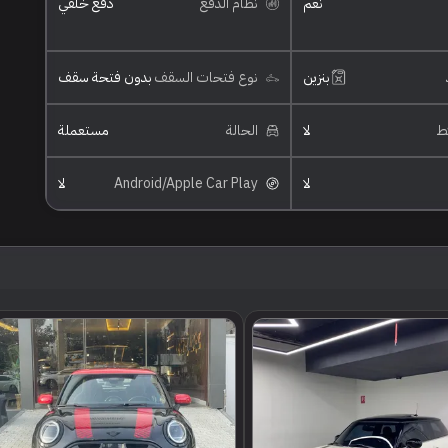
نعم
نظام الدفع
دفع خلفي
بنزين
نوع فتحات السقف
بدون فتحة سقف
ئط
لا
الحالة
مستعملة
لا
Android/Apple Car Play
لا