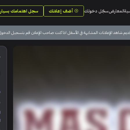
سية
المعارض
سجّل دخولك
أضف إعلانك
سجل اهتمامك بسيارة
ديم.شاهد الإعلانات المشابهة في الأسفل اذا كنت صاحب الإعلان قم بتسجيل الدخول
4
ر
ع
ا
ا