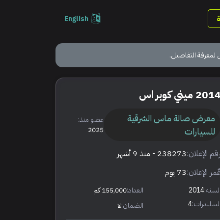
English
 لمعرفة التفاصيل.
201 ميني كوبر اس
معرض صالة ماس الشرقية
عضو منذ:
للسيارات
2025
قم الإعلان:
238273
- منذ 9 أشهر
ٌمر الإعلان:
73 يوم
لسنة:
2014
العداد:
155,000 كم
لسلندرات:
4
الضمان:
لا