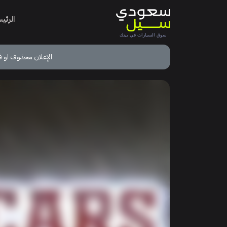
الرئي
الإعلان محذوف او ق