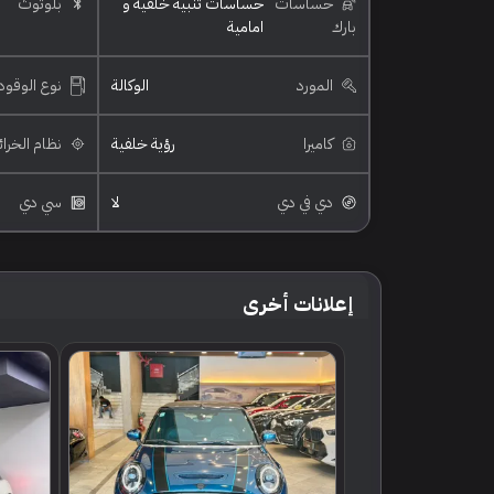
حساسات
حساسات تنبيه خلفية و
بلوتوث
بارك
امامية
المورد
الوكالة
نوع الوقود
كاميرا
رؤية خلفية
نظام الخرا
دي في دي
لا
سي دي
إعلانات أخرى