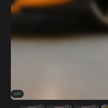
1
/
19