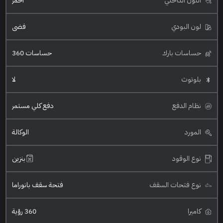
اللون الداخلي
احمر
لون البودي
فضي
حساسات بارك
حساسات 360
بلوتوث
لا
نظام الدفع
دفع كلي مستمر
المورد
الوكالة
نوع الوقود
بنزين
نوع فتحات السقف
فتحة سقف بانوراما
كاميرا
360 رؤية