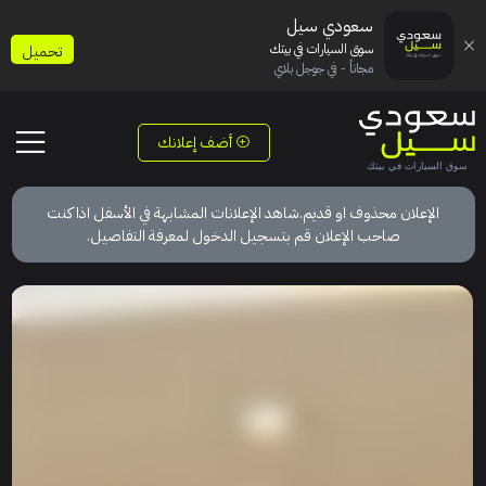
سعودي سيل
سوق السيارات في بيتك
تحميل
مجاناً - في جوجل بلاي
أضف إعلانك
الإعلان محذوف او قديم.شاهد الإعلانات المشابهة في الأسفل اذا كنت
صاحب الإعلان قم بتسجيل الدخول لمعرفة التفاصيل.