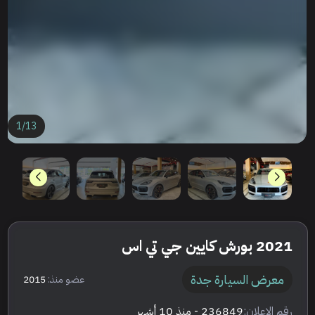
1
/
13
2021 بورش كايين جي تي اس
معرض السيارة جدة
عضو منذ:
2015
رقم الإعلان:
236849
- منذ 10 أشهر