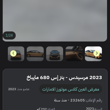
1
/
24
2023 مرسيدس - بنز إس 680 مايباخ
معرض العين كلاس موتورز الامارات
عضو منذ:
2023
رقم الإعلان:
232605
- منذ سنة
السنة:
2023
العداد:
232 كم