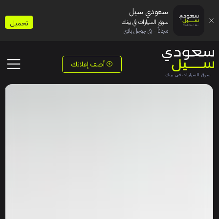
سعودي سيل
سوق السيارات في بيتك
تحميل
مجاناً - في جوجل بلاي
أضف إعلانك