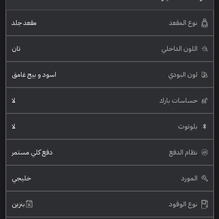
نوع المقعد
مقعد جلد
اللون الداخلي
تان
لون البودي
اسود و بيج غامق
حساسات بارك
لا
بلوتوث
لا
نظام الدفع
دفع كلي مستمر
المورد
خليجي
نوع الوقود
بنزين