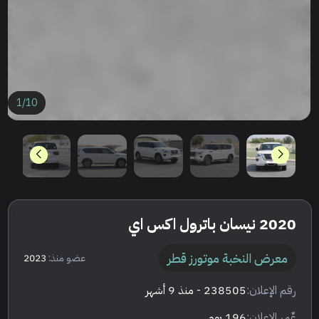
1
/
10
2020 نيسان باترول اكس اي
معرض النخبة موتورز قطر
عضو منذ:
2023
رقم الإعلان:
238505
- منذ 9 أشهر
عٌمر الإعلان:
196 يوم