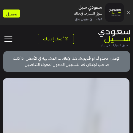
سعودي سيل
سوق السيارات في بيتك
تحميل
مجاناً - في جوجل بلاي
أضف إعلانك
الإعلان محذوف او قديم.شاهد الإعلانات المشابهة في الأسفل اذا كنت
صاحب الإعلان قم بتسجيل الدخول لمعرفة التفاصيل.