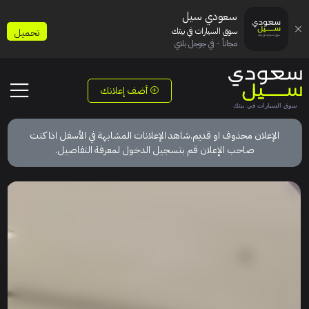
سعودي سيل
سوق السيارات في بيتك
تحميل
مجاناً - في جوجل بلاي
أضف إعلانك
الإعلان محذوف او قديم.شاهد الإعلانات المشابهة في الأسفل اذا كنت
صاحب الإعلان قم بتسجيل الدخول لمعرفة التفاصيل.