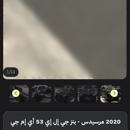
1
/
14
2020 مرسيدس - بنز جي إل إي 53 أي إم جي