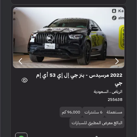
2022 مرسيدس - بنز جي إل إي 53 أي إم
جي
الرياض ، السعودية
255638
مستعملة
6 سلندرات
96,000 كم
البائع معرض المطيري للسيارات