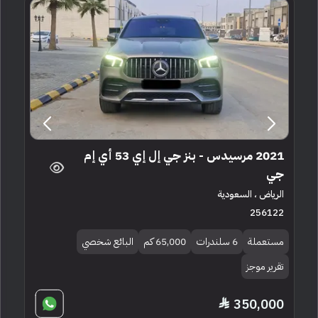
2021 مرسيدس - بنز جي إل إي 53 أي إم
جي
الرياض ، السعودية
256122
مستعملة
6 سلندرات
65,000 كم
البائع شخصي
تقرير موجز
350,000