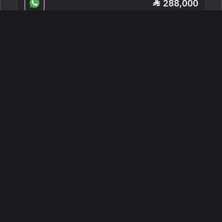
288,000
2023 مرسيدس - بنز جي إل إي 53 أي إم
جي
الرياض ، السعودية
253581
مستعملة
6 سلندرات
128,000 كم
البائع معرض الو كار الرياض