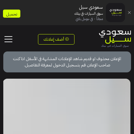
سعودي سيل
سوق السيارات في بيتك
تحميل
مجاناً - في جوجل بلاي
أضف إعلانك
الإعلان محذوف او قديم.شاهد الإعلانات المشابهة في الأسفل اذا كنت
صاحب الإعلان قم بتسجيل الدخول لمعرفة التفاصيل.