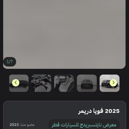
1
/
7
2025 فويا دريمر
معرض نايتسبريدج للسيارات قطر
عضو منذ:
2023