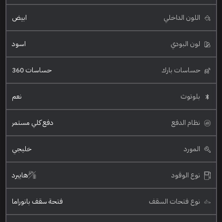
اللون الداخلي
ابيض
لون البودي
اسود
حساسات بارك
حساسات 360
بلوتوث
نعم
نظام الدفع
دفع كلي مستمر
المورد
خليجي
نوع الوقود
هايبرد
نوع فتحات السقف
فتحة سقف بانوراما