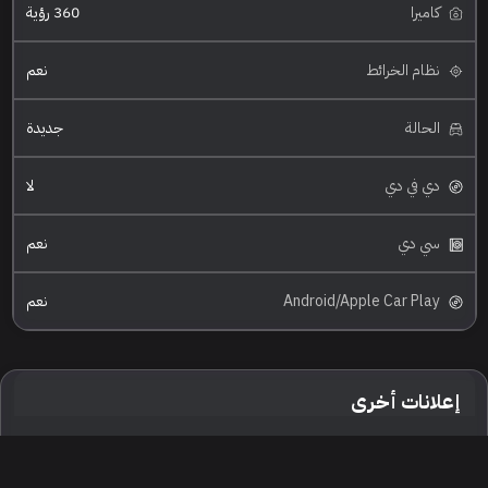
كاميرا
360 رؤية
نظام الخرائط
نعم
الحالة
جديدة
دي في دي
لا
سي دي
نعم
Android/Apple Car Play
نعم
إعلانات أخرى